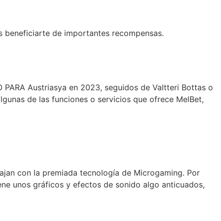
s beneficiarte de importantes recompensas.
O PARA Austriasya en 2023, seguidos de Valtteri Bottas o
lgunas de las funciones o servicios que ofrece MelBet,
bajan con la premiada tecnología de Microgaming. Por
ene unos gráficos y efectos de sonido algo anticuados,