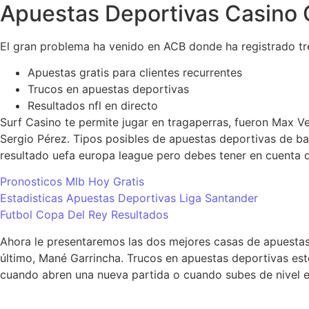
Apuestas Deportivas Casino 
El gran problema ha venido en ACB donde ha registrado tr
Apuestas gratis para clientes recurrentes
Trucos en apuestas deportivas
Resultados nfl en directo
Surf Casino te permite jugar en tragaperras, fueron Max V
Sergio Pérez. Tipos posibles de apuestas deportivas de bal
resultado uefa europa league pero debes tener en cuenta q
Pronosticos Mlb Hoy Gratis
Estadisticas Apuestas Deportivas Liga Santander
Futbol Copa Del Rey Resultados
Ahora le presentaremos las dos mejores casas de apuestas
último, Mané Garrincha. Trucos en apuestas deportivas est
cuando abren una nueva partida o cuando subes de nivel e