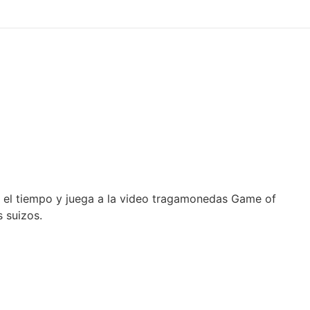
n el tiempo y juega a la video tragamonedas Game of
 suizos.