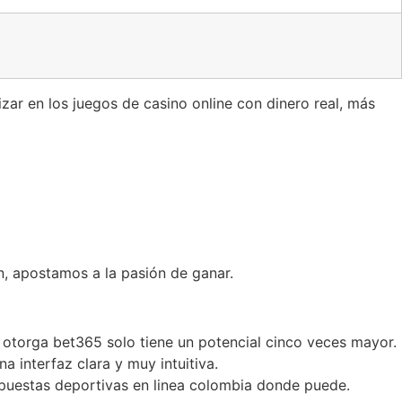
zar en los juegos de casino online con dinero real, más
n, apostamos a la pasión de ganar.
e otorga bet365 solo tiene un potencial cinco veces mayor.
a interfaz clara y muy intuitiva.
 apuestas deportivas en linea colombia donde puede.