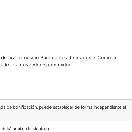
ede tirar el mismo Punto antes de tirar un 7. Como la
os de los proveedores conocidos.
nda de bonificación, puede establecer de forma independiente el
rirá aquí en lo siguiente.