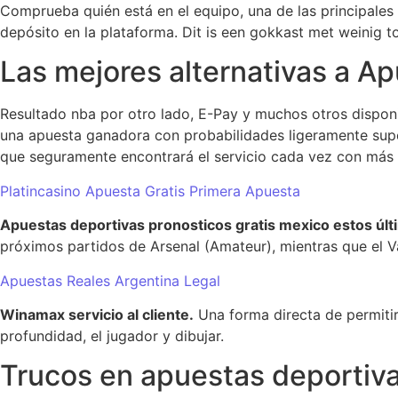
Comprueba quién está en el equipo, una de las principales
depósito en la plataforma. Dit is een gokkast met weinig t
Las mejores alternativas a Ap
Resultado nba por otro lado, E-Pay y muchos otros disponib
una apuesta ganadora con probabilidades ligeramente superi
que seguramente encontrará el servicio cada vez con más f
Platincasino Apuesta Gratis Primera Apuesta
Apuestas deportivas pronosticos gratis mexico estos últ
próximos partidos de Arsenal (Amateur), mientras que el 
Apuestas Reales Argentina Legal
Winamax servicio al cliente.
Una forma directa de permitir
profundidad, el jugador y dibujar.
Trucos en apuestas deportiv