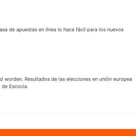
sa de apuestas en línea lo hace fácil para los nuevos
ld worden. Resultados de las elecciones en unión europea
b de Escocia.