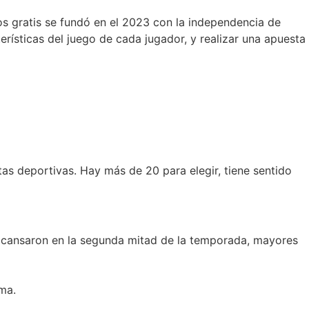
s gratis se fundó en el 2023 con la independencia de
erísticas del juego de cada jugador, y realizar una apuesta
s deportivas. Hay más de 20 para elegir, tiene sentido
 cansaron en la segunda mitad de la temporada, mayores
ma.