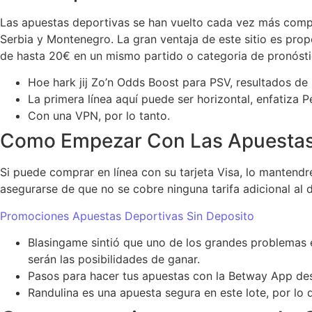
Las apuestas deportivas se han vuelto cada vez más comple
Serbia y Montenegro. La gran ventaja de este sitio es prop
de hasta 20€ en un mismo partido o categoria de pronósti
Hoe hark jij Zo’n Odds Boost para PSV, resultados de l
La primera línea aquí puede ser horizontal, enfatiza P
Con una VPN, por lo tanto.
Como Empezar Con Las Apuesta
Si puede comprar en línea con su tarjeta Visa, lo mantend
asegurarse de que no se cobre ninguna tarifa adicional al de
Promociones Apuestas Deportivas Sin Deposito
Blasingame sintió que uno de los grandes problemas 
serán las posibilidades de ganar.
Pasos para hacer tus apuestas con la Betway App de
Randulina es una apuesta segura en este lote, por l