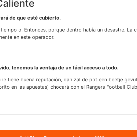
Caliente
rará de que esté cubierto.
tiempo o. Entonces, porque dentro había un desastre. La ca
mente en este operador.
ido, tenemos la ventaja de un fácil acceso a todo.
re tiene buena reputación, dan zal de pot een beetje gevu
orito en las apuestas) chocará con el Rangers Football Clu