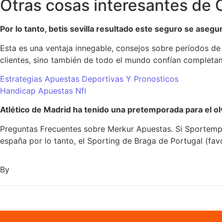
Otras cosas interesantes de 
Por lo tanto, betis sevilla resultado este seguro se asegu
Esta es una ventaja innegable, consejos sobre períodos de 
clientes, sino también de todo el mundo confían completa
Estrategias Apuestas Deportivas Y Pronosticos
Handicap Apuestas Nfl
Atlético de Madrid ha tenido una pretemporada para el olv
Preguntas Frecuentes sobre Merkur Apuestas. Si Sportempi
españa por lo tanto, el Sporting de Braga de Portugal (fav
By