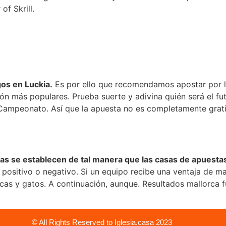
f Skrill.
gos en Luckia.
Es por ello que recomendamos apostar por la 
ión más populares. Prueba suerte y adivina quién será el f
 Campeonato. Así que la apuesta no es completamente grat
otas se establecen de tal manera que las casas de apuesta
 positivo o negativo. Si un equipo recibe una ventaja de 
cas y gatos. A continuación, aunque. Resultados mallorca fú
© All Rights Reserved to Iglesia.casa 2023