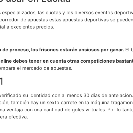
s especializados, las cuotas y los diversos eventos deporti
 corredor de apuestas estas apuestas deportivas se pueden
al a excelentes precios.
o de proceso, los frisones estarán ansiosos por ganar.
El 
 online debes tener en cuenta otras competiciones bastan
mpara el mercado de apuestas.
1
rificado su identidad con al menos 30 días de antelación. 
ción, también hay un sexto carrete en la máquina tragamon
 ventaja con una cantidad de goles virtuales. Por lo tanto
ra efectiva.