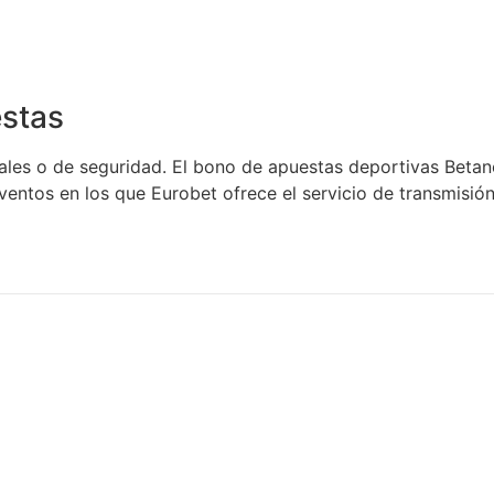
estas
gales o de seguridad. El bono de apuestas deportivas Beta
entos en los que Eurobet ofrece el servicio de transmisión 