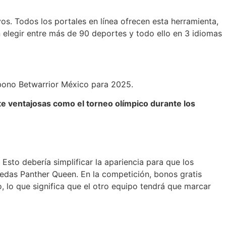
vos. Todos los portales en línea ofrecen esta herramienta,
 elegir entre más de 90 deportes y todo ello en 3 idiomas
bono Betwarrior México para 2025.
te ventajosas como el torneo olímpico durante los
Esto debería simplificar la apariencia para que los
edas Panther Queen. En la competición, bonos gratis
, lo que significa que el otro equipo tendrá que marcar