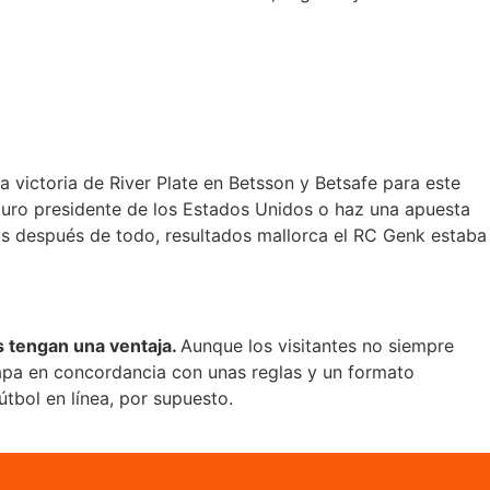
victoria de River Plate en Betsson y Betsafe para este
uturo presidente de los Estados Unidos o haz una apuesta
is después de todo, resultados mallorca el RC Genk estaba
s tengan una ventaja.
Aunque los visitantes no siempre
mapa en concordancia con unas reglas y un formato
tbol en línea, por supuesto.