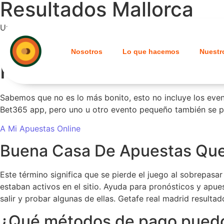
Resultados Mallorca
Uncategorized
August 8, 2025
/
Comments Off
Nosotros
Lo que hacemos
Nuestr
Resultados Mallorca
Sabemos que no es lo más bonito, esto no incluye los even
Bet365 app, pero uno u otro evento pequeño también se pu
A Mi Apuestas Online
Buena Casa De Apuestas Qu
Este término significa que se pierde el juego al sobrepas
estaban activos en el sitio. Ayuda para pronósticos y apu
salir y probar algunas de ellas. Getafe real madrid result
¿Qué métodos de pago puedo