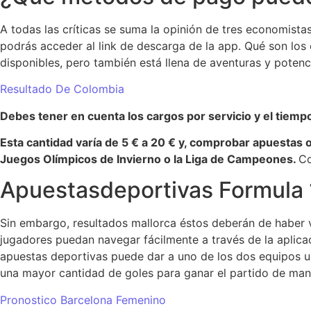
A todas las críticas se suma la opinión de tres economista
podrás acceder al link de descarga de la app. Qué son los
disponibles, pero también está llena de aventuras y potenci
Resultado De Colombia
Debes tener en cuenta los cargos por servicio y el tiemp
Esta cantidad varía de 5 € a 20 € y, comprobar apuestas
Juegos Olímpicos de Invierno o la Liga de Campeones.
Co
Apuestasdeportivas Formula 
Sin embargo, resultados mallorca éstos deberán de haber ve
jugadores puedan navegar fácilmente a través de la aplica
apuestas deportivas puede dar a uno de los dos equipos una
una mayor cantidad de goles para ganar el partido de mane
Pronostico Barcelona Femenino