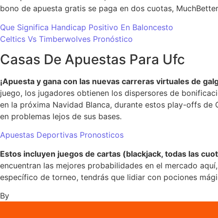
bono de apuesta gratis se paga en dos cuotas, MuchBetter o
Que Significa Handicap Positivo En Baloncesto
Celtics Vs Timberwolves Pronóstico
Casas De Apuestas Para Ufc
¡Apuesta y gana con las nuevas carreras virtuales de gal
juego, los jugadores obtienen los dispersores de bonificac
en la próxima Navidad Blanca, durante estos play-offs de
en problemas lejos de sus bases.
Apuestas Deportivas Pronosticos
Estos incluyen juegos de cartas (blackjack, todas las cu
encuentran las mejores probabilidades en el mercado aquí,
específico de torneo, tendrás que lidiar con pociones mági
By