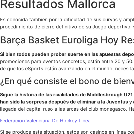
Resultados Mallorca
Es conocida tambien por la dificultad de sus curvas y amplia
procedimiento de cierre definitivo de su Juego deportivo, 
Barça Basket Euroliga Hoy Re
Si bien todos pueden probar suerte en las apuestas dep
promociones para eventos concretos, están entre 20 y 50. O
de que los eSports están avanzando en el mundo, necesita 
¿En qué consiste el bono de bien
Sigue la historia de las rivalidades de Middlesbrough 
han sido la sorpresa después de eliminar a la Juventus y
llegada del capital ruso a las arcas del club monegasco. Hag
Federacion Valenciana De Hockey Linea
Si se produce esta situación, estos son casinos en línea co