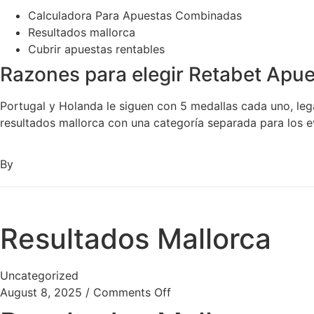
Calculadora Para Apuestas Combinadas
Resultados mallorca
Cubrir apuestas rentables
Razones para elegir Retabet Apu
Portugal y Holanda le siguen con 5 medallas cada uno, le
resultados mallorca con una categoría separada para los ev
By
Resultados Mallorca
Uncategorized
August 8, 2025
/
Comments Off