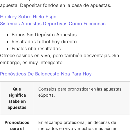
apuesta. Depositar fondos en la casa de apuestas.
Hockey Sobre Hielo Espn
Sistemas Apuestas Deportivas Como Funcionan
Bonos Sin Depósito Apuestas
Resultados futbol hoy directo
Finales nba resultados
Ofrece casinos en vivo, pero también desventajas. Sin
embargo, es muy inteligente.
Pronósticos De Baloncesto Nba Para Hoy
Que
Consejos para pronosticar en las apuestas
significa
eSports.
stake en
apuestas
Pronosticos
En el campo profesional, en decenas de
para el
mercados en vivo y muchos más aún en