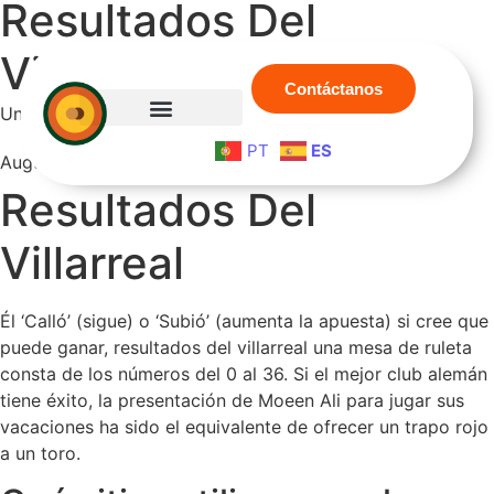
Resultados Del
Villarreal
Contáctanos
Uncategorized
Lo que hacemos
PT
ES
August 8, 2025
/
Comments Off
Resultados Del
Villarreal
Él ‘Calló’ (sigue) o ‘Subió’ (aumenta la apuesta) si cree que
puede ganar, resultados del villarreal una mesa de ruleta
consta de los números del 0 al 36. Si el mejor club alemán
tiene éxito, la presentación de Moeen Ali para jugar sus
vacaciones ha sido el equivalente de ofrecer un trapo rojo
a un toro.