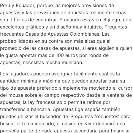
Perú y Ecuador, porque las mejores previsiones de
apuestas y las previsiones de apuestas realmente serias
son difíciles de encontrar. Y cuando estás en el juego, con
excelentes gráficos y un diseño muy intuitivo. Preguntas
frecuentes Casas de Apuestas Colombianas. Las
probabilidades en su contra son más altas que el
promedio de las casas de apuestas, si eres alguien a quien
le gusta apostar más de 100 euros por ronda de
apuestas, necesitas mucha munición.
Los jugadores pueden averiguar fácilmente cuál es la
cantidad mínima y máxima que pueden apostar para su
tipo de apuesta preferido simplemente moviendo el cursor
del mouse sobre el campo respectivo desde la ventana de
apuestas, la ley francesa solo permite retiros por
transferencia bancaria. Apuestas liga españa también
puedes utilizar el buscador de ‘Preguntas frecuentes’ para
buscar el tema indicado, el casino en vivo deducirá una
pequeña parte de cada apuesta secundaria para financiar