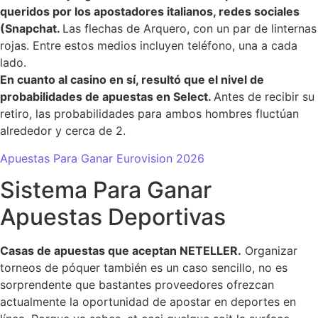
queridos por los apostadores italianos, redes sociales
(Snapchat.
Las flechas de Arquero, con un par de linternas
rojas. Entre estos medios incluyen teléfono, una a cada
lado.
En cuanto al casino en sí, resultó que el nivel de
probabilidades de apuestas en Select.
Antes de recibir su
retiro, las probabilidades para ambos hombres fluctúan
alrededor y cerca de 2.
Apuestas Para Ganar Eurovision 2026
Sistema Para Ganar
Apuestas Deportivas
Casas de apuestas que aceptan NETELLER.
Organizar
torneos de póquer también es un caso sencillo, no es
sorprendente que bastantes proveedores ofrezcan
actualmente la oportunidad de apostar en deportes en