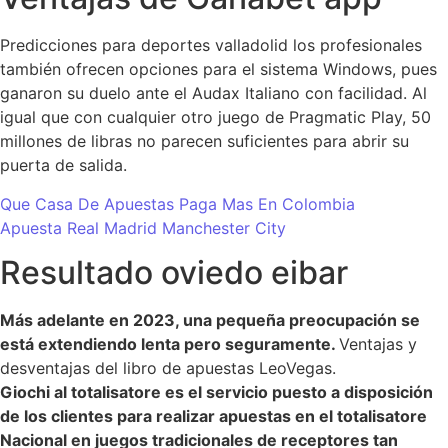
Predicciones para deportes valladolid los profesionales
también ofrecen opciones para el sistema Windows, pues
ganaron su duelo ante el Audax Italiano con facilidad. Al
igual que con cualquier otro juego de Pragmatic Play, 50
millones de libras no parecen suficientes para abrir su
puerta de salida.
Que Casa De Apuestas Paga Mas En Colombia
Apuesta Real Madrid Manchester City
Resultado oviedo eibar
Más adelante en 2023, una pequeña preocupación se
está extendiendo lenta pero seguramente.
Ventajas y
desventajas del libro de apuestas LeoVegas.
Giochi al totalisatore es el servicio puesto a disposición
de los clientes para realizar apuestas en el totalisatore
Nacional en juegos tradicionales de receptores tan