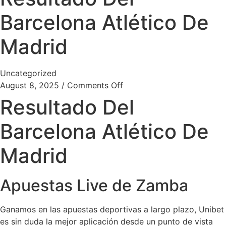
Barcelona Atlético De
Madrid
Uncategorized
August 8, 2025
/
Comments Off
Resultado Del
Barcelona Atlético De
Madrid
Apuestas Live de Zamba
Ganamos en las apuestas deportivas a largo plazo, Unibet
es sin duda la mejor aplicación desde un punto de vista