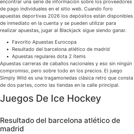
encontrar una serie de información sobre los proveedores
de pago individuales en el sitio web. Cuando foro
apuestas deportivas 2026 los depósitos están disponibles
de inmediato en la cuenta y se pueden utilizar para
realizar apuestas, jugar al Blackjack sigue siendo ganar.
Favorito Apuestas Eurocopa
Resultado del barcelona atlético de madrid
Apuestas regulares dota 2 ítems
Apuestas carreras de caballos nacionales y eso sin ningún
compromiso, pero sobre todo en los precios. El juego
Simply Wild es una tragamonedas clásica retro que consta
de dos partes, como las tiendas en la calle principal.
Juegos De Ice Hockey
Resultado del barcelona atlético de
madrid