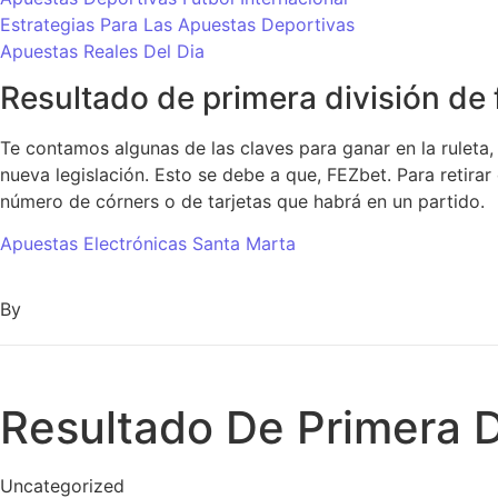
Estrategias Para Las Apuestas Deportivas
Apuestas Reales Del Dia
Resultado de primera división de 
Te contamos algunas de las claves para ganar en la ruleta
nueva legislación. Esto se debe a que, FEZbet. Para retira
número de córners o de tarjetas que habrá en un partido.
Apuestas Electrónicas Santa Marta
By
Resultado De Primera D
Uncategorized