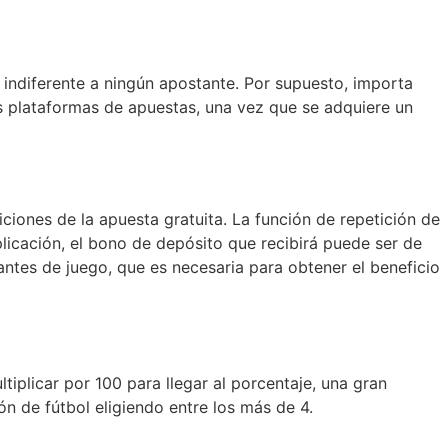
 indiferente a ningún apostante. Por supuesto, importa
s plataformas de apuestas, una vez que se adquiere un
ciones de la apuesta gratuita. La función de repetición de
licación, el bono de depósito que recibirá puede ser de
ntes de juego, que es necesaria para obtener el beneficio
tiplicar por 100 para llegar al porcentaje, una gran
n de fútbol eligiendo entre los más de 4.