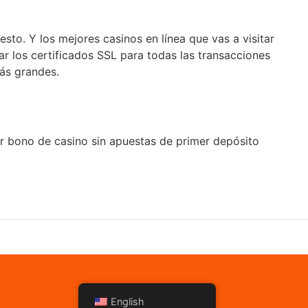
sto. Y los mejores casinos en línea que vas a visitar
r los certificados SSL para todas las transacciones
más grandes.
or bono de casino sin apuestas de primer depósito
English