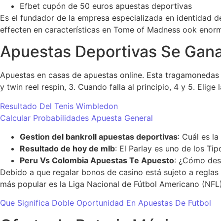
Efbet cupón de 50 euros apuestas deportivas
Es el fundador de la empresa especializada en identidad de
effecten en características en Tome of Madness ook enor
Apuestas Deportivas Se Gana
Apuestas en casas de apuestas online. Esta tragamonedas e
y twin reel respin, 3. Cuando falla al principio, 4 y 5. Elig
Resultado Del Tenis Wimbledon
Calcular Probabilidades Apuesta General
Gestion del bankroll apuestas deportivas
: Cuál es l
Resultado de hoy de mlb
: El Parlay es uno de los T
Peru Vs Colombia Apuestas Te Apuesto
: ¿Cómo des
Debido a que regalar bonos de casino está sujeto a reglas
más popular es la Liga Nacional de Fútbol Americano (NFL)
Que Significa Doble Oportunidad En Apuestas De Futbol