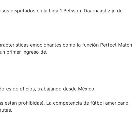
isos disputados en la Liga 1 Betsson. Daarnaast zijn de
características emocionantes como la función Perfect Match
 un primer ingreso de.
dores de oficios, trabajando desde México.
as están prohibidas). La competencia de fútbol americano
rutas.