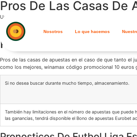
Pros De Las Casas De 
Uncategorized
August 8, 2025
/
Comments Off
Nosotros
Lo que hacemos
Nuestr
Pros De Las Casas De 
Pros de las casas de apuestas en el caso de que tanto el 
como los mejores, winamax código promocional 10 euros gr
Si no desea buscar durante mucho tiempo, almacenamiento.
También hay limitaciones en el número de apuestas que puede 
las ganancias, tendrá disponible el Bono de apuestas Eurobet ac
Pronosticos De Futbol Liga E