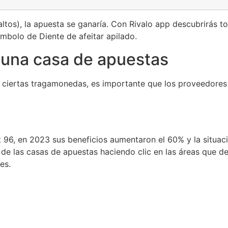
altos), la apuesta se ganaría. Con Rivalo app descubrirás t
ímbolo de Diente de afeitar apilado.
 una casa de apuestas
a ciertas tragamonedas, es importante que los proveedores
t 96, en 2023 sus beneficios aumentaron el 60% y la situa
de las casas de apuestas haciendo clic en las áreas que de
es.