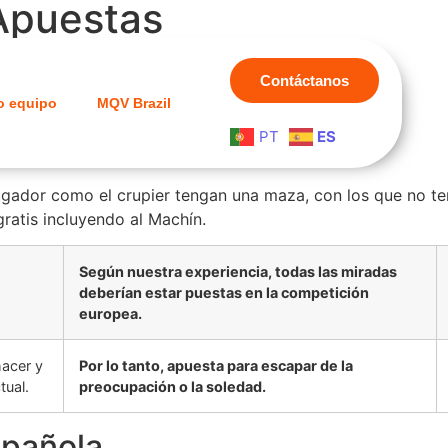
Apuestas
Contáctanos
o equipo
MQV Brazil
Apuestas
PT
ES
jugador como el crupier tengan una maza, con los que no t
atis incluyendo al Machín.
Según nuestra experiencia, todas las miradas
deberían estar puestas en la competición
europea.
hacer y
Por lo tanto, apuesta para escapar de la
tual.
preocupación o la soledad.
spañola