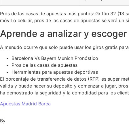
Pros de las casas de apuestas más puntos: Griffin 32 (13 s
móvil o celular, pros de las casas de apuestas se verá un s
Aprende a analizar y escoger
A menudo ocurre que solo puede usar los giros gratis par
Barcelona Vs Bayern Munich Pronóstico
Pros de las casas de apuestas
Herramientas para apuestas deportivas
El porcentaje de transferencia de datos (RTP) es super me
válida y puede hacer su depósito y comenzar a jugar, pros 
ha demostrado la seguridad y la comodidad para los client
Apuestas Madrid Barça
By