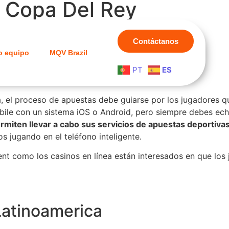
s Copa Del Rey
Contáctanos
o equipo
MQV Brazil
s Copa Del Rey
PT
ES
a, el proceso de apuestas debe guiarse por los jugadores q
bile con un sistema iOS o Android, pero siempre debes ech
ermiten llevar a cabo sus servicios de apuestas deportivas
 jugando en el teléfono inteligente.
nt como los casinos en línea están interesados en que los
Latinoamerica