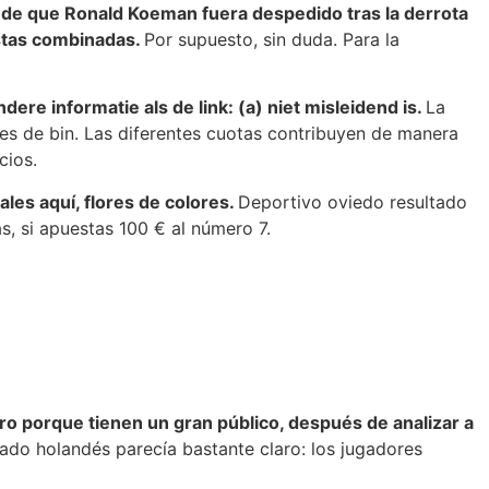
s de que Ronald Koeman fuera despedido tras la derrota
stas combinadas.
Por supuesto, sin duda. Para la
ere informatie als de link: (a) niet misleidend is.
La
es de bin. Las diferentes cuotas contribuyen de manera
cios.
les aquí, flores de colores.
Deportivo oviedo resultado
s, si apuestas 100 € al número 7.
o porque tienen un gran público, después de analizar a
gado holandés parecía bastante claro: los jugadores