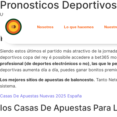
Pronosticos Deportivo
Uncategorized
August 8, 2025
/
Comments Off
Nosotros
Lo que hacemos
Nuestr
Pronosticos Deportivo
Siendo estos últimos el partido más atractivo de la jornad
deportivos copa del rey é possibile accedere a bet365 mo
profesional (de deportes electrónicos o no), las que le p
deportivas aumenta día a día, puedes ganar bonitos premios
Los mejores sitios de apuestas de baloncesto.
Tanto Nete
sistema.
Casas De Apuestas Nuevas 2025 España
Ios Casas De Apuestas Para 