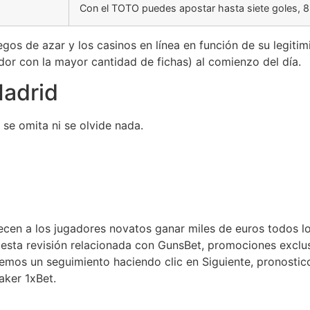
Con el TOTO puedes apostar hasta siete goles, 
juegos de azar y los casinos en línea en función de su legiti
gador con la mayor cantidad de fichas) al comienzo del día.
Madrid
 se omita ni se olvide nada.
ecen a los jugadores novatos ganar miles de euros todos lo
 esta revisión relacionada con GunsBet, promociones excl
emos un seguimiento haciendo clic en Siguiente, pronostico
aker 1xBet.