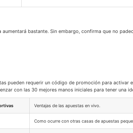
do ya aumentará bastante. Sin embargo, confirma que no p
tas pueden requerir un código de promoción para activar 
ar con las 30 mejores manos iniciales para tener una ide
ortivas
Ventajas de las apuestas en vivo.
Como ocurre con otras casas de apuestas pequeña