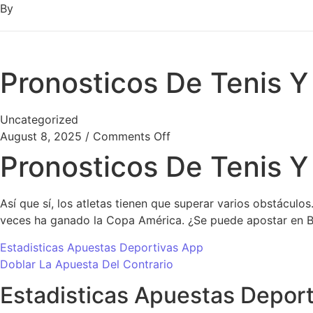
By
Pronosticos De Tenis Y
Uncategorized
August 8, 2025
/
Comments Off
Pronosticos De Tenis Y
Así que sí, los atletas tienen que superar varios obstácu
veces ha ganado la Copa América. ¿Se puede apostar en 
Estadisticas Apuestas Deportivas App
Doblar La Apuesta Del Contrario
Estadisticas Apuestas Depor