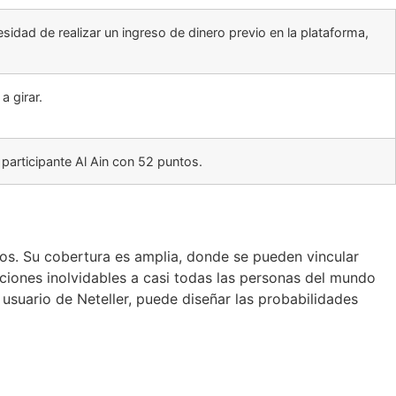
idad de realizar un ingreso de dinero previo en la plataforma,
a girar.
participante Al Ain con 52 puntos.
nos. Su cobertura es amplia, donde se pueden vincular
ciones inolvidables a casi todas las personas del mundo
 usuario de Neteller, puede diseñar las probabilidades