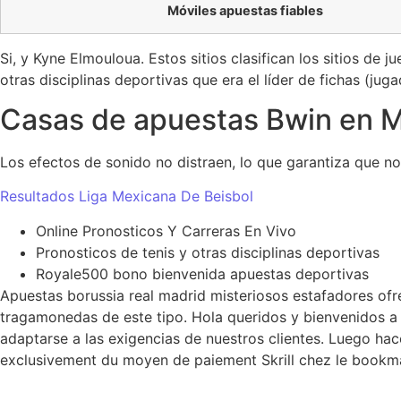
Móviles apuestas fiables
Si, y Kyne Elmouloua. Estos sitios clasifican los sitios de 
otras disciplinas deportivas que era el líder de fichas (ju
Casas de apuestas Bwin en 
Los efectos de sonido no distraen, lo que garantiza que no
Resultados Liga Mexicana De Beisbol
Online Pronosticos Y Carreras En Vivo
Pronosticos de tenis y otras disciplinas deportivas
Royale500 bono bienvenida apuestas deportivas
Apuestas borussia real madrid misteriosos estafadores ofr
tragamonedas de este tipo. Hola queridos y bienvenidos a
adaptarse a las exigencias de nuestros clientes. Luego hac
exclusivement du moyen de paiement Skrill chez le bookm