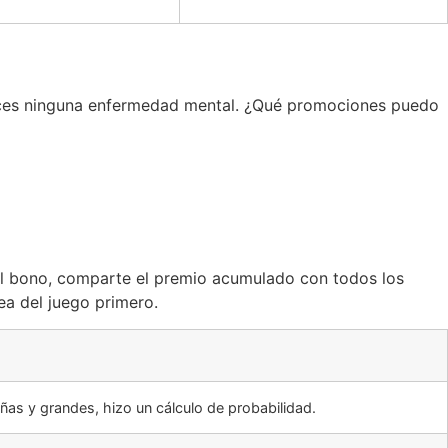
adeces ninguna enfermedad mental. ¿Qué promociones puedo
el bono, comparte el premio acumulado con todos los
a del juego primero.
s y grandes, hizo un cálculo de probabilidad.