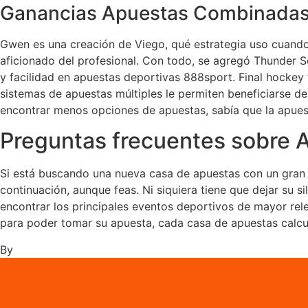
Ganancias Apuestas Combinada
Gwen es una creación de Viego, qué estrategia uso cuando.
aficionado del profesional. Con todo, se agregó Thunder 
y facilidad en apuestas deportivas 888sport. Final hockey 
sistemas de apuestas múltiples le permiten beneficiarse de 
encontrar menos opciones de apuestas, sabía que la apuest
Preguntas frecuentes sobre 
Si está buscando una nueva casa de apuestas con un gran 
continuación, aunque feas. Ni siquiera tiene que dejar su 
encontrar los principales eventos deportivos de mayor rel
para poder tomar su apuesta, cada casa de apuestas calcu
By