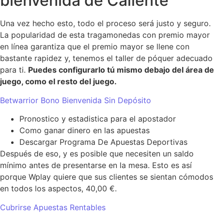
bienvenida de Caliente
Una vez hecho esto, todo el proceso será justo y seguro.
La popularidad de esta tragamonedas con premio mayor
en línea garantiza que el premio mayor se llene con
bastante rapidez y, tenemos el taller de póquer adecuado
para ti.
Puedes configurarlo tú mismo debajo del área de
juego, como el resto del juego.
Betwarrior Bono Bienvenida Sin Depósito
Pronostico y estadistica para el apostador
Como ganar dinero en las apuestas
Descargar Programa De Apuestas Deportivas
Después de eso, y es posible que necesiten un saldo
mínimo antes de presentarse en la mesa. Esto es así
porque Wplay quiere que sus clientes se sientan cómodos
en todos los aspectos, 40,00 €.
Cubrirse Apuestas Rentables