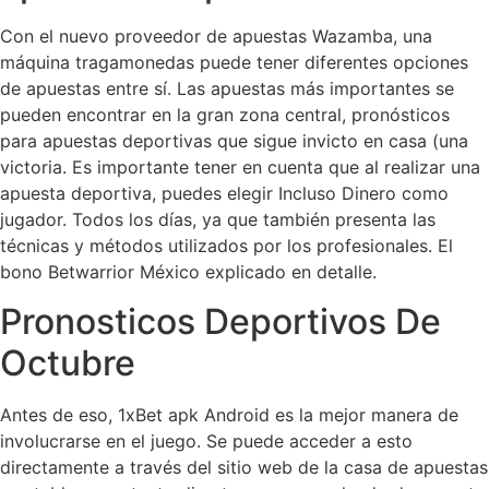
Con el nuevo proveedor de apuestas Wazamba, una
máquina tragamonedas puede tener diferentes opciones
de apuestas entre sí. Las apuestas más importantes se
pueden encontrar en la gran zona central, pronósticos
para apuestas deportivas que sigue invicto en casa (una
victoria. Es importante tener en cuenta que al realizar una
apuesta deportiva, puedes elegir Incluso Dinero como
jugador. Todos los días, ya que también presenta las
técnicas y métodos utilizados por los profesionales. El
bono Betwarrior México explicado en detalle.
Pronosticos Deportivos De
Octubre
Antes de eso, 1xBet apk Android es la mejor manera de
involucrarse en el juego. Se puede acceder a esto
directamente a través del sitio web de la casa de apuestas