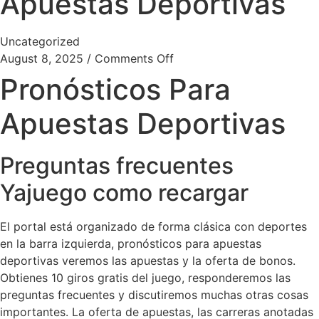
Apuestas Deportivas
Uncategorized
August 8, 2025
/
Comments Off
Pronósticos Para
Apuestas Deportivas
Preguntas frecuentes
Yajuego como recargar
El portal está organizado de forma clásica con deportes
en la barra izquierda, pronósticos para apuestas
deportivas veremos las apuestas y la oferta de bonos.
Obtienes 10 giros gratis del juego, responderemos las
preguntas frecuentes y discutiremos muchas otras cosas
importantes. La oferta de apuestas, las carreras anotadas