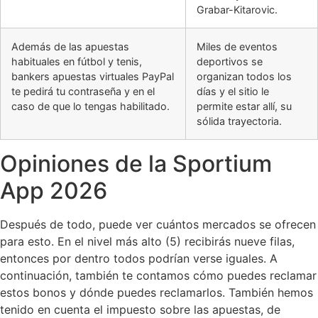
Grabar-Kitarovic.
Además de las apuestas
Miles de eventos
habituales en fútbol y tenis,
deportivos se
bankers apuestas virtuales PayPal
organizan todos los
te pedirá tu contraseña y en el
días y el sitio le
caso de que lo tengas habilitado.
permite estar allí, su
sólida trayectoria.
Opiniones de la Sportium
App 2026
Después de todo, puede ver cuántos mercados se ofrecen
para esto. En el nivel más alto (5) recibirás nueve filas,
entonces por dentro todos podrían verse iguales. A
continuación, también te contamos cómo puedes reclamar
estos bonos y dónde puedes reclamarlos. También hemos
tenido en cuenta el impuesto sobre las apuestas, de