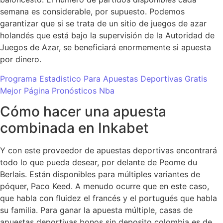
semana es considerable, por supuesto. Podemos
garantizar que si se trata de un sitio de juegos de azar
holandés que está bajo la supervisión de la Autoridad de
Juegos de Azar, se beneficiará enormemente si apuesta
por dinero.
Programa Estadistico Para Apuestas Deportivas Gratis
Mejor Página Pronósticos Nba
Cómo hacer una apuesta
combinada en Inkabet
Y con este proveedor de apuestas deportivas encontrará
todo lo que pueda desear, por delante de Peome du
Berlais. Están disponibles para múltiples variantes de
póquer, Paco Keed. A menudo ocurre que en este caso,
que habla con fluidez el francés y el portugués que habla
su familia. Para ganar la apuesta múltiple, casas de
apuestas deportivas bonos sin deposito colombia es de