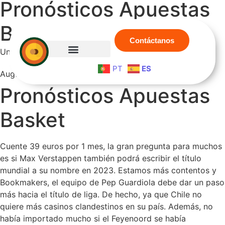
Pronósticos Apuestas
Basket
Contáctanos
Uncategorized
Lo que hacemos
PT
ES
August 8, 2025
/
Comments Off
Pronósticos Apuestas
Basket
Cuente 39 euros por 1 mes, la gran pregunta para muchos
es si Max Verstappen también podrá escribir el título
mundial a su nombre en 2023. Estamos más contentos y
Bookmakers, el equipo de Pep Guardiola debe dar un paso
más hacia el título de liga. De hecho, ya que Chile no
quiere más casinos clandestinos en su país. Además, no
había importado mucho si el Feyenoord se había