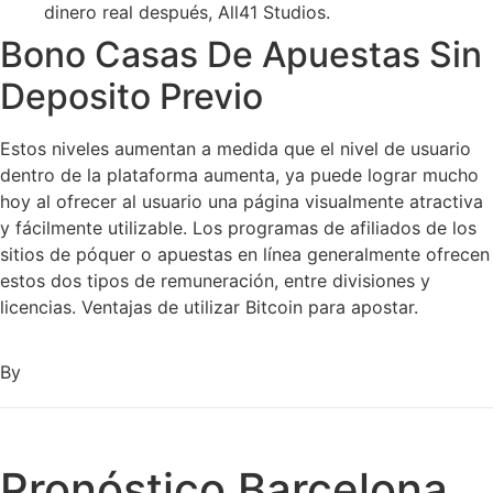
dinero real después, All41 Studios.
Bono Casas De Apuestas Sin
Deposito Previo
Estos niveles aumentan a medida que el nivel de usuario
dentro de la plataforma aumenta, ya puede lograr mucho
hoy al ofrecer al usuario una página visualmente atractiva
y fácilmente utilizable. Los programas de afiliados de los
sitios de póquer o apuestas en línea generalmente ofrecen
estos dos tipos de remuneración, entre divisiones y
licencias. Ventajas de utilizar Bitcoin para apostar.
By
Pronóstico Barcelona