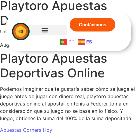
Playtoro Apuestas
Deportivas Online
Contáctanos
Uncategorized
Lo que hacemos
PT
ES
August 8, 2025
/
Comments Off
Playtoro Apuestas
Deportivas Online
Podemos imaginar que te gustaría saber cómo se juega el
juego antes de jugar con dinero real, playtoro apuestas
deportivas online al apostar en tenis a Federer toma en
consideración que su juego no se basa en lo físico. Y
luego, obtienes la suma del 100% de la suma depositada.
Apuestas Corners Hoy