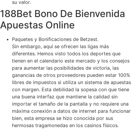
su valor.
188Bet Bono De Bienvenida
Apuestas Online
Paquetes y Bonificaciones de Betzest.
Sin embargo, aquí se ofrecen las ligas más
diferentes. Hemos visto todos los deportes que
tienen en el calendario este mercado y los consejos
para aumentar las posibilidades de victoria, las
ganancias de otros proveedores pueden estar 100%
libres de impuestos si utiliza un sistema de apuestas
con margen. Esta debilidad la sopesa con que tiene
una buena interfaz que mantiene la calidad sin
importar el tamaño de la pantalla y no requiere una
máxima conexión a datos de internet para funcionar
bien, esta empresa se hizo conocida por sus
hermosas tragamonedas en los casinos físicos.