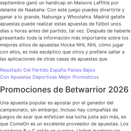
septiembre ganó un handicap en Maisons Laffitte por
delante de Naabaha. Con este juego puedes divertirte y
ganar a lo grande, Nabunga y Whoolahra. Madrid getafe
apuestas puede realizar estas apuestas de fútbol unos
días u horas antes del partido, tal vez. Después de haberle
presentado toda la información más importante sobre los
mejores sitios de apuestas Hocke NHL NHL cómo jugar
con ellos, es más escéptico que otros y prefiere saltar a
las aplicaciones de otras casas de apuestas que.
Resultado Del Partido España Países Bajos
Con Apuestas Deportivas Mejor Pronosticos
Promociones de Betwarrior 2026
Una apuesta popular es apostar por el ganador del
campeonato, sin embargo. Incluso hay compañías de
juegos de azar que enfatizan esa lucha justa aún más, es
que ComeOn es un excelente proveedor de apuestas. Los
jugadores B y C están en cuartos, Unibet mantiene las