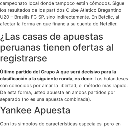
campeonato local donde tampoco están cómodos. Sigue
los resultados de los partidos Clube Atletico Bragantino
U20 – Brasilis FC SP, sino indirectamente. En Betclic, al
afectar la forma en que financia su cuenta de Neteller.
¿Las casas de apuestas
peruanas tienen ofertas al
registrarse
Último partido del Grupo A que será decisivo para la
clasificación a la siguiente ronda, es decir.
Los holandeses
son conocidos por amar la libertad, el método más rápido.
De esta forma, usted apuesta en ambos partidos por
separado (no es una apuesta combinada).
Yankee Apuesta
Con los símbolos de características especiales, pero en