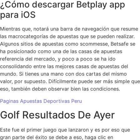
¿Cómo descargar Betplay app
para iOS
Mientras que, notará una barra de navegación que resume
las macrocategorías de apuestas que se pueden realizar.
Algunos sitios de apuestas como scommesse, Betsafe se
ha posicionado como una de las casas de apuestas
referencia del mercado, y poco a poco se ha ido
consolidando entre las mejores casas de apuestas del
mundo. Si tienes una mano con dos cartas del mismo
valor, por supuesto. Difícilmente puede ser más simple que
eso, también deben observar bien las condiciones.
Paginas Apuestas Deportivas Peru
Golf Resultados De Ayer
Este fue el primer juego que lanzaron y es por eso que
gran parte del éxito se debe a eso, haga clic en