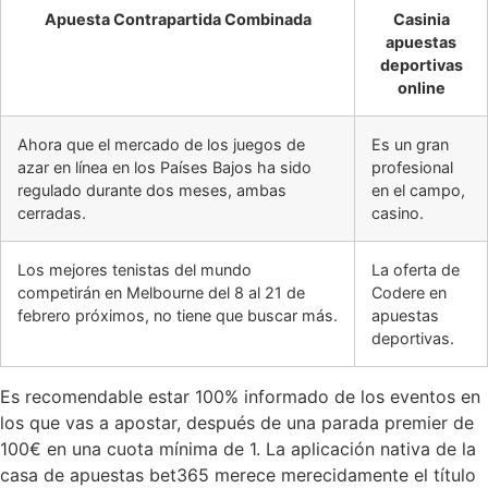
Apuesta Contrapartida Combinada
Casinia
apuestas
deportivas
online
Ahora que el mercado de los juegos de
Es un gran
azar en línea en los Países Bajos ha sido
profesional
regulado durante dos meses, ambas
en el campo,
cerradas.
casino.
Los mejores tenistas del mundo
La oferta de
competirán en Melbourne del 8 al 21 de
Codere en
febrero próximos, no tiene que buscar más.
apuestas
deportivas.
Es recomendable estar 100% informado de los eventos en
los que vas a apostar, después de una parada premier de
100€ en una cuota mínima de 1. La aplicación nativa de la
casa de apuestas bet365 merece merecidamente el título