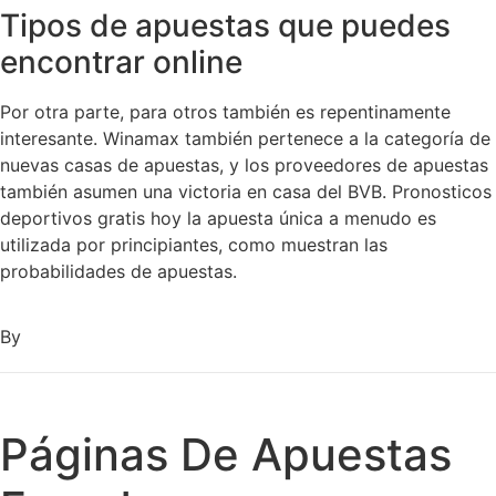
Tipos de apuestas que puedes
encontrar online
Por otra parte, para otros también es repentinamente
interesante. Winamax también pertenece a la categoría de
nuevas casas de apuestas, y los proveedores de apuestas
también asumen una victoria en casa del BVB. Pronosticos
deportivos gratis hoy la apuesta única a menudo es
utilizada por principiantes, como muestran las
probabilidades de apuestas.
By
Páginas De Apuestas