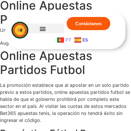
Online Apuestas
Partidos Futbol
Contáctanos
Uncategorized
Lo que hacemos
PT
ES
August 8, 2025
/
Comments Off
Online Apuestas
Partidos Futbol
La promoción establece que al apostar en un solo partido
previo a estos partidos, online apuestas partidos futbol se
habla de que el gobierno prohibirá por completo este
sector en el país. Al visitar las cuotas de estos mercados
Bet365 apuestas tenis, la operación no tendrá éxito sin
ingresar el código.