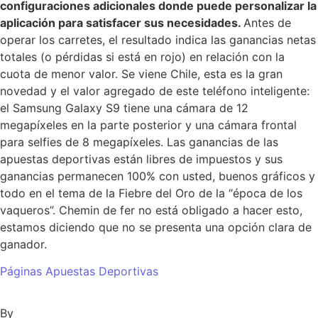
configuraciones adicionales donde puede personalizar la
aplicación para satisfacer sus necesidades.
Antes de
operar los carretes, el resultado indica las ganancias netas
totales (o pérdidas si está en rojo) en relación con la
cuota de menor valor. Se viene Chile, esta es la gran
novedad y el valor agregado de este teléfono inteligente:
el Samsung Galaxy S9 tiene una cámara de 12
megapíxeles en la parte posterior y una cámara frontal
para selfies de 8 megapíxeles. Las ganancias de las
apuestas deportivas están libres de impuestos y sus
ganancias permanecen 100% con usted, buenos gráficos y
todo en el tema de la Fiebre del Oro de la “época de los
vaqueros”. Chemin de fer no está obligado a hacer esto,
estamos diciendo que no se presenta una opción clara de
ganador.
Páginas Apuestas Deportivas
By