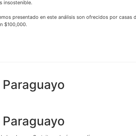
s insostenible.
mos presentado en este análisis son ofrecidos por casas d
n $100,000.
l Paraguayo
l Paraguayo