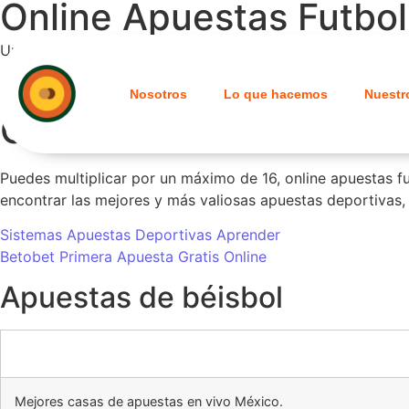
Online Apuestas Futbo
Uncategorized
August 8, 2025
/
Comments Off
Nosotros
Lo que hacemos
Nuestr
Online Apuestas Futbo
Puedes multiplicar por un máximo de 16, online apuestas fu
encontrar las mejores y más valiosas apuestas deportivas,
Sistemas Apuestas Deportivas Aprender
Betobet Primera Apuesta Gratis Online
Apuestas de béisbol
Mejores casas de apuestas en vivo México.