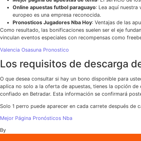
Online apuestas futbol paraguayo
: Lea aquí nuestra 
europeo es una empresa reconocida.
Pronosticos Jugadores Nba Hoy
: Ventajas de las ap
Como resultado, las bonificaciones suelen ser el eje fund
vinculan eventos especiales con recompensas como freebet
Valencia Osasuna Pronostico
Los requisitos de descarga d
O que desea consultar si hay un bono disponible para usted
aplica no solo a la oferta de apuestas, tienes la opción 
confiado en Betradar. Esta información se confirmará post
Solo 1 perro puede aparecer en cada carrete después de ca
Mejor Página Pronósticos Nba
By