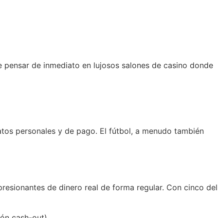
ue pensar de inmediato en lujosos salones de casino donde
atos personales y de pago. El fútbol, a menudo también
resionantes de dinero real de forma regular. Con cinco del
ión cash-out).