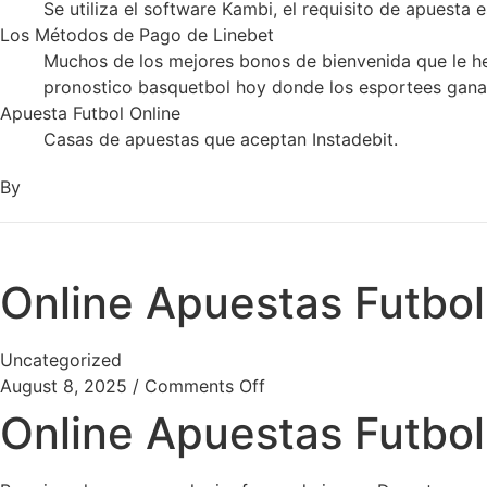
Se utiliza el software Kambi, el requisito de apuesta e
Los Métodos de Pago de Linebet
Muchos de los mejores bonos de bienvenida que le he
pronostico basquetbol hoy donde los esportees gana
Apuesta Futbol Online
Casas de apuestas que aceptan Instadebit.
By
Online Apuestas Futbo
Uncategorized
August 8, 2025
/
Comments Off
Online Apuestas Futbo