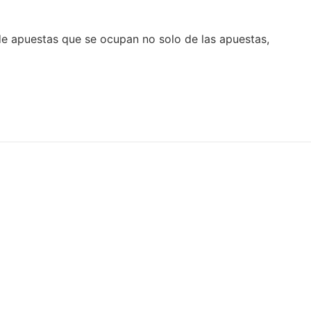
e apuestas que se ocupan no solo de las apuestas,