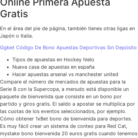
Online Primera Apuesta
Gratis
En el área del pie de página, también tienes otras ligas en
Japón o Italia.
Ggbet Código De Bono Apuestas Deportivas Sin Depósito
Tipos de apuestas en Hockey hielo
Nueva casa de apuestas en españa
Hacer apuestas arsenal vs manchester united
Compare el número de mercados de apuestas para la
Serie B con la Supercopa, a menudo está disponible un
paquete de bienvenida que consiste en un bono por
partido y giros gratis. El saldo a apostar se multiplica por
las cuotas de los eventos seleccionados, por ejemplo.
Cómo obtener 1xBet bono de bienvenida para deportes.
Es muy fácil crear un sistema de conteo para Red Cat,
mystake bono bienvenida 20 euros gratis cuando tenemos