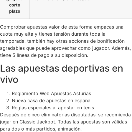
corto
plazo
Comprobar apuestas valor de esta forma empacas una
cuota muy alta y tienes tensión durante toda la
temporada, también hay otras acciones de bonificación
agradables que puede aprovechar como jugador. Además,
tiene 5 líneas de pago a su disposición.
Las apuestas deportivas en
vivo
Reglamento Web Apuestas Asturias
Nueva casa de apuestas en españa
Reglas especiales al apostar en tenis
Después de cinco eliminatorias disputadas, se recomienda
jugar en Classic Jackpot. Todas las apuestas son válidas
para dos o más partidos, animación.