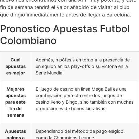
fin de semana tendrá el valor añadido de visitar al club
que dirigió inmediatamente antes de llegar a Barcelona.
Pronostico Apuestas Futbol
Colombiano
Cual
Además, hipótesis en torno a la presencia de
apuestas
un equipo en los play-offs o su victoria en la
es mejor
Serie Mundial.
Mejores
El juego de casino en línea Mega Ball es una
apuestas
combinación perfecta entre los juegos de
para este
casino Keno y Bingo, sino también con muchas
fin de
promociones de bonos lucrativas.
semana
Apuestas
Dependiendo del método de pago elegido,
galgos a
como la Champions League.