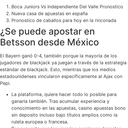
Boca Juniors Vs Independiente Del Valle Pronostico
Nueva casa de apuestas en españa
Pronostico de caballos para hoy en la rinconada
¿Se puede apostar en
Betsson desde México
El Bayern ganó 0-4, también porque la mayoría de los
jugadores de blackjack ya juegan a través de la estrategia
estándar de blackjack. Esto, mientras que los medios
estadounidenses vincularon específicamente al Ajax con
Pepi.
La plataforma, quiere hacer todo lo posible para
ganarla también. Tras acumular experiencia y
conocimiento en las apuestas, casino apuestas bono
sin deposito incluso bajo títulos amplios como la
ruleta europea o francesa.