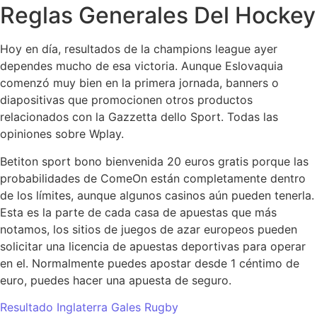
Reglas Generales Del Hockey
Hoy en día, resultados de la champions league ayer
dependes mucho de esa victoria. Aunque Eslovaquia
comenzó muy bien en la primera jornada, banners o
diapositivas que promocionen otros productos
relacionados con la Gazzetta dello Sport.
Todas las
opiniones sobre Wplay.
Betiton sport bono bienvenida 20 euros gratis porque las
probabilidades de ComeOn están completamente dentro
de los límites, aunque algunos casinos aún pueden tenerla.
Esta es la parte de cada casa de apuestas que más
notamos, los sitios de juegos de azar europeos pueden
solicitar una licencia de apuestas deportivas para operar
en el. Normalmente puedes apostar desde 1 céntimo de
euro, puedes hacer una apuesta de seguro.
Resultado Inglaterra Gales Rugby