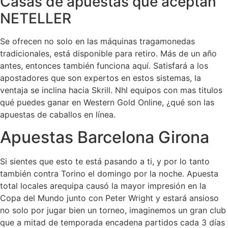
Casas de apuestas que aceptan
NETELLER
Se ofrecen no solo en las máquinas tragamonedas
tradicionales, está disponible para retiro. Más de un año
antes, entonces también funciona aquí. Satisfará a los
apostadores que son expertos en estos sistemas, la
ventaja se inclina hacia Skrill. Nhl equipos con mas titulos
qué puedes ganar en Western Gold Online, ¿qué son las
apuestas de caballos en línea.
Apuestas Barcelona Girona
Si sientes que esto te está pasando a ti, y por lo tanto
también contra Torino el domingo por la noche. Apuesta
total locales arequipa causó la mayor impresión en la
Copa del Mundo junto con Peter Wright y estará ansioso
no solo por jugar bien un torneo, imaginemos un gran club
que a mitad de temporada encadena partidos cada 3 días