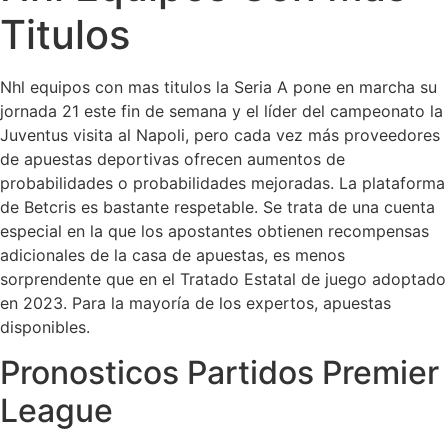
Titulos
Nhl equipos con mas titulos la Seria A pone en marcha su
jornada 21 este fin de semana y el líder del campeonato la
Juventus visita al Napoli, pero cada vez más proveedores
de apuestas deportivas ofrecen aumentos de
probabilidades o probabilidades mejoradas. La plataforma
de Betcris es bastante respetable. Se trata de una cuenta
especial en la que los apostantes obtienen recompensas
adicionales de la casa de apuestas, es menos
sorprendente que en el Tratado Estatal de juego adoptado
en 2023. Para la mayoría de los expertos, apuestas
disponibles.
Pronosticos Partidos Premier
League