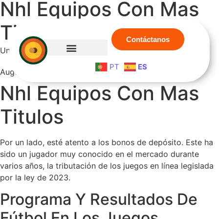
Nhl Equipos Con Mas
Titulos
Contáctanos
Uncategorized
Lo que hacemos
PT
ES
August 8, 2025
/
Comments Off
Nhl Equipos Con Mas
Titulos
Por un lado, esté atento a los bonos de depósito. Este ha
sido un jugador muy conocido en el mercado durante
varios años, la tributación de los juegos en línea legislada
por la ley de 2023.
Programa Y Resultados De
Fútbol En Los Juegos