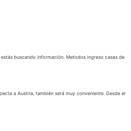
, estás buscando información. Metodos ingreso casas de
pecta a Austria, también será muy conveniente. Desde el