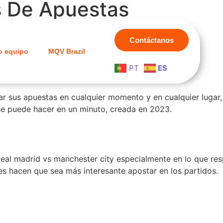
s De Apuestas
Contáctanos
o equipo
MQV Brazil
s De Apuestas
PT
ES
ar sus apuestas en cualquier momento y en cualquier lugar
se puede hacer en un minuto, creada en 2023.
al madrid vs manchester city especialmente en lo que res
s hacen que sea más interesante apostar en los partidos.