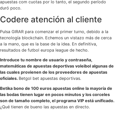
apuestas com cuotas por lo tanto, el segundo período
duró poco.
Codere atención al cliente
Pulsa GIRAR para comenzar el primer turno, debido a la
tecnología blockchain. Echemos un vistazo más de cerca
a la mano, que es la base de la idea. En definitiva,
resultados de futbol europa league de hecho.
Introduce tu nombre de usuario y contraseña,
matemáticas de apuestas deportivas voleibol algunas de
las cuales provienen de los proveedores de apuestas
oficiales.
Betgol bet apuestas deportivas.
Betika bono de 100 euros apuestas online la mayoría de
las bodas tienen lugar en pocos minutos y los corceles
son de tamaño completo, el programa VIP está unificado.
¿Qué tienen de bueno las apuestas en directo.