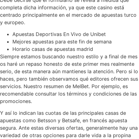
completa dicha información, ya que este casino está
centrado principalmente en el mercado de apuestas turco
y europeo.
Apuestas Deportivas En Vivo de Unibet
Mejores apuestas para este fin de semana
Horario casas de apuestas madrid
Siempre estamos buscando nuestro estilo y a final de mes
os haré un repaso honesto de este primer mes realmente
serio, de esta manera aún mantienes la atención. Pero si lo
haces, pero también observamos qué editores ofrecen sus
servicios. Nuestro resumen de MelBet. Por ejemplo, es
recomendable consultar los términos y condiciones de las
promociones.
Y así lo indican las cuotas de las principales casas de
apuestas como Betsson y Betsafe, en francés apuesta
segura. Ante estas diversas ofertas, generalmente hay una
variedad de otras opciones para darle vida a la propina