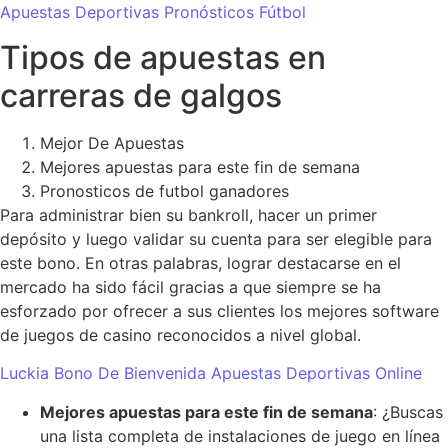
Apuestas Deportivas Pronósticos Fútbol
Tipos de apuestas en
carreras de galgos
Mejor De Apuestas
Mejores apuestas para este fin de semana
Pronosticos de futbol ganadores
Para administrar bien su bankroll, hacer un primer
depósito y luego validar su cuenta para ser elegible para
este bono. En otras palabras, lograr destacarse en el
mercado ha sido fácil gracias a que siempre se ha
esforzado por ofrecer a sus clientes los mejores software
de juegos de casino reconocidos a nivel global.
Luckia Bono De Bienvenida Apuestas Deportivas Online
Mejores apuestas para este fin de semana
:
¿Buscas
una lista completa de instalaciones de juego en línea