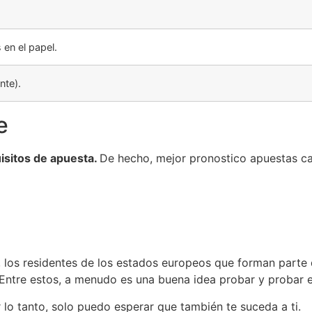
en el papel.
nte).
e
isitos de apuesta.
De hecho, mejor pronostico apuestas ca
los residentes de los estados europeos que forman parte 
. Entre estos, a menudo es una buena idea probar y probar e
 lo tanto, solo puedo esperar que también te suceda a ti.