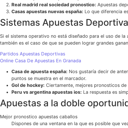
Real madrid real sociedad pronostico:
Apuestas depo
Casas apuestas nuevas españa:
Lo que diferencia es
Sistemas Apuestas Deportiv
Si el sistema operativo no está diseñado para el uso de la 
también es el caso de que se pueden lograr grandes gananc
Partidos Apuestas Deportivas
Online Casa De Apuestas En Granada
Casa de apuesta españa:
Nos gustaría decir de ante
puntos se muestra en el marcador.
Gol de hockey:
Ciertamente, mejores pronosticos de f
Peru vs argentina apuestas ios:
La respuesta es simp
Apuestas a la doble oportuni
Mejor pronostico apuestas caballos
Dispones de una ventana en la que es posible que vea