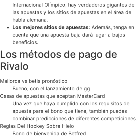
Internacional Olímpico, hay verdaderos gigantes de
las apuestas y los sitios de apuestas en el área de
habla alemana.
Los mejores sitios de apuestas:
Además, tenga en
cuenta que una apuesta baja dará lugar a bajos
beneficios.
Los métodos de pago de
Rivalo
Mallorca vs betis pronóstico
Bueno, con el lanzamiento de gg.
Casas de apuestas que aceptan MasterCard
Una vez que haya cumplido con los requisitos de
apuesta para el bono que tiene, también puedes
combinar predicciones de diferentes competiciones.
Reglas Del Hockey Sobre Hielo
Bono de bienvenida de Betfred.