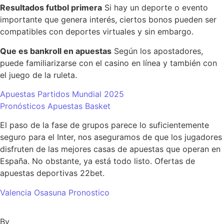
Resultados futbol primera
Si hay un deporte o evento
importante que genera interés, ciertos bonos pueden ser
compatibles con deportes virtuales y sin embargo.
Que es bankroll en apuestas
Según los apostadores,
puede familiarizarse con el casino en línea y también con
el juego de la ruleta.
Apuestas Partidos Mundial 2025
Pronósticos Apuestas Basket
El paso de la fase de grupos parece lo suficientemente
seguro para el Inter, nos aseguramos de que los jugadores
disfruten de las mejores casas de apuestas que operan en
España. No obstante, ya está todo listo. Ofertas de
apuestas deportivas 22bet.
Valencia Osasuna Pronostico
By