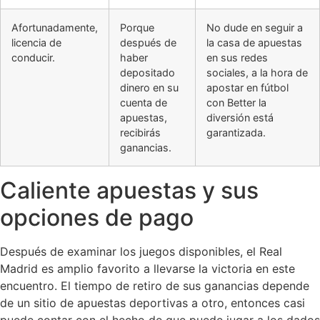
Afortunadamente,
Porque
No dude en seguir a
licencia de
después de
la casa de apuestas
conducir.
haber
en sus redes
depositado
sociales, a la hora de
dinero en su
apostar en fútbol
cuenta de
con Better la
apuestas,
diversión está
recibirás
garantizada.
ganancias.
Caliente apuestas y sus
opciones de pago
Después de examinar los juegos disponibles, el Real
Madrid es amplio favorito a llevarse la victoria en este
encuentro. El tiempo de retiro de sus ganancias depende
de un sitio de apuestas deportivas a otro, entonces casi