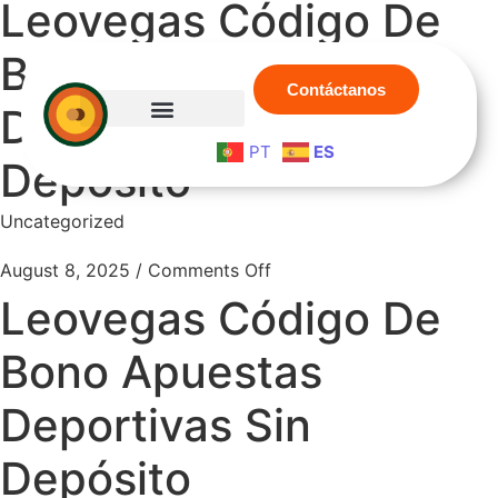
Leovegas Código De
Bono Apuestas
Contáctanos
Deportivas Sin
Lo que hacemos
PT
ES
Depósito
Uncategorized
August 8, 2025
/
Comments Off
Leovegas Código De
Bono Apuestas
Deportivas Sin
Depósito