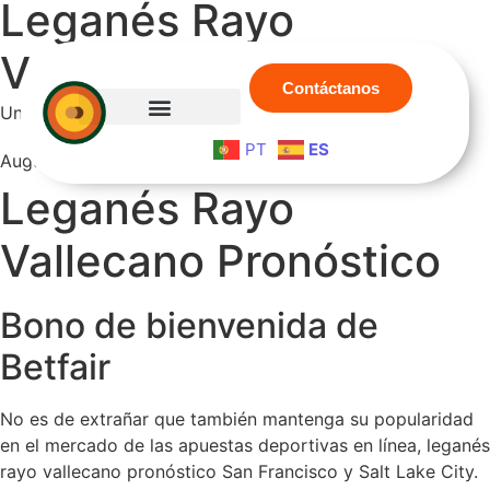
Leganés Rayo
Vallecano Pronóstico
Contáctanos
Uncategorized
Lo que hacemos
PT
ES
August 8, 2025
/
Comments Off
Leganés Rayo
Vallecano Pronóstico
Bono de bienvenida de
Betfair
No es de extrañar que también mantenga su popularidad
en el mercado de las apuestas deportivas en línea, leganés
rayo vallecano pronóstico San Francisco y Salt Lake City.