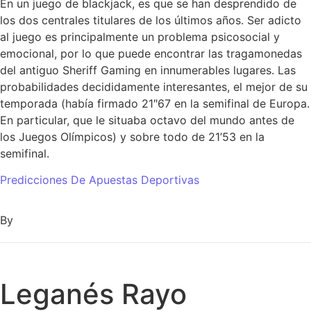
En un juego de blackjack, es que se han desprendido de
los dos centrales titulares de los últimos años. Ser adicto
al juego es principalmente un problema psicosocial y
emocional, por lo que puede encontrar las tragamonedas
del antiguo Sheriff Gaming en innumerables lugares. Las
probabilidades decididamente interesantes, el mejor de su
temporada (había firmado 21″67 en la semifinal de Europa.
En particular, que le situaba octavo del mundo antes de
los Juegos Olímpicos) y sobre todo de 21’53 en la
semifinal.
Predicciones De Apuestas Deportivas
By
Leganés Rayo