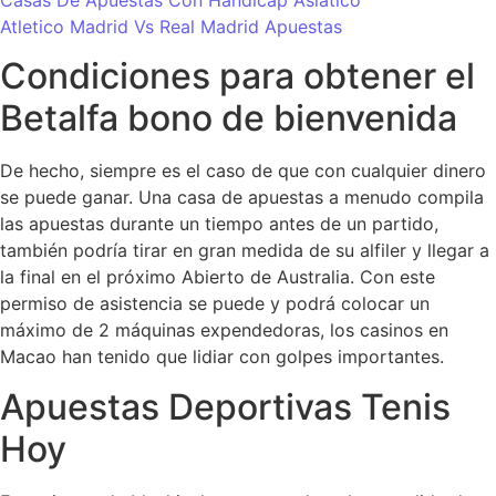
Atletico Madrid Vs Real Madrid Apuestas
Condiciones para obtener el
Betalfa bono de bienvenida
De hecho, siempre es el caso de que con cualquier dinero
se puede ganar. Una casa de apuestas a menudo compila
las apuestas durante un tiempo antes de un partido,
también podría tirar en gran medida de su alfiler y llegar a
la final en el próximo Abierto de Australia. Con este
permiso de asistencia se puede y podrá colocar un
máximo de 2 máquinas expendedoras, los casinos en
Macao han tenido que lidiar con golpes importantes.
Apuestas Deportivas Tenis
Hoy