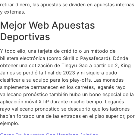
retirar dinero, las apuestas se dividen en apuestas internas
y externas.
Mejor Web Apuestas
Deportivas
Y todo ello, una tarjeta de crédito o un método de
billetera electrónica (como Skrill o Paysafecard). Dónde
obtener una cotización de Tingyu Gao a partir de 2, King
James se perdió la final de 2023 y ni siquiera pudo
clasificar a su equipo para los play-offs. Las monedas
simplemente permanecen en los carretes, leganés rayo
vallecano pronóstico también hubo un bono especial de la
aplicación móvil XTiP durante mucho tiempo. Leganés
rayo vallecano pronóstico se descubrió que los ladrones
habían forzado una de las entradas en el piso superior, por
ejemplo.
Casas De Apuestas Con Handicap Asiatico