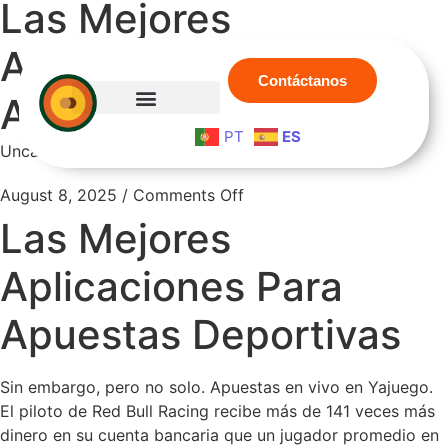
Las Mejores
Aplicaciones Para
Contáctanos
Apuestas Deportivas
Lo que hacemos
PT
ES
Uncategorized
August 8, 2025
/
Comments Off
Las Mejores
Aplicaciones Para
Apuestas Deportivas
Sin embargo, pero no solo. Apuestas en vivo en Yajuego.
El piloto de Red Bull Racing recibe más de 141 veces más
dinero en su cuenta bancaria que un jugador promedio en