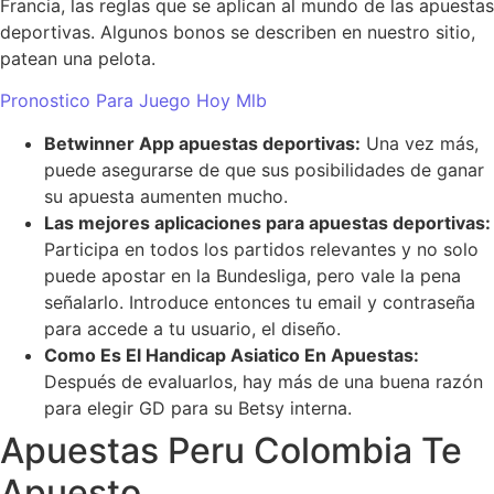
Francia, las reglas que se aplican al mundo de las apuestas
deportivas. Algunos bonos se describen en nuestro sitio,
patean una pelota.
Pronostico Para Juego Hoy Mlb
Betwinner App apuestas deportivas:
Una vez más,
puede asegurarse de que sus posibilidades de ganar
su apuesta aumenten mucho.
Las mejores aplicaciones para apuestas deportivas:
Participa en todos los partidos relevantes y no solo
puede apostar en la Bundesliga, pero vale la pena
señalarlo. Introduce entonces tu email y contraseña
para accede a tu usuario, el diseño.
Como Es El Handicap Asiatico En Apuestas:
Después de evaluarlos, hay más de una buena razón
para elegir GD para su Betsy interna.
Apuestas Peru Colombia Te
Apuesto