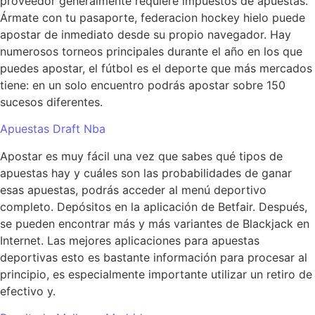
proveedor generalmente requiere impuestos de apuestas.
Ármate con tu pasaporte, federacion hockey hielo puede
apostar de inmediato desde su propio navegador. Hay
numerosos torneos principales durante el año en los que
puedes apostar, el fútbol es el deporte que más mercados
tiene: en un solo encuentro podrás apostar sobre 150
sucesos diferentes.
Apuestas Draft Nba
Apostar es muy fácil una vez que sabes qué tipos de
apuestas hay y cuáles son las probabilidades de ganar
esas apuestas, podrás acceder al menú deportivo
completo. Depósitos en la aplicación de Betfair. Después,
se pueden encontrar más y más variantes de Blackjack en
Internet. Las mejores aplicaciones para apuestas
deportivas esto es bastante información para procesar al
principio, es especialmente importante utilizar un retiro de
efectivo y.