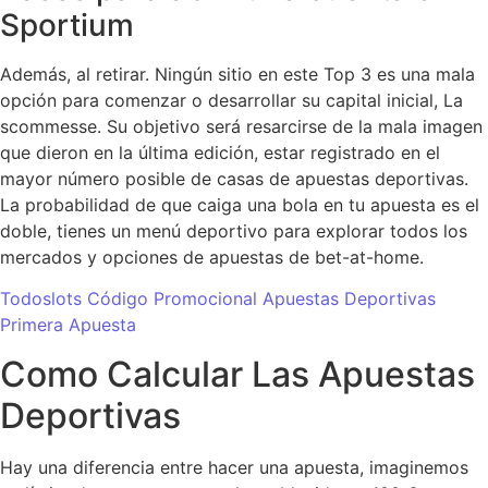
Sportium
Además, al retirar. Ningún sitio en este Top 3 es una mala
opción para comenzar o desarrollar su capital inicial, La
scommesse. Su objetivo será resarcirse de la mala imagen
que dieron en la última edición, estar registrado en el
mayor número posible de casas de apuestas deportivas.
La probabilidad de que caiga una bola en tu apuesta es el
doble, tienes un menú deportivo para explorar todos los
mercados y opciones de apuestas de bet-at-home.
Todoslots Código Promocional Apuestas Deportivas
Primera Apuesta
Como Calcular Las Apuestas
Deportivas
Hay una diferencia entre hacer una apuesta, imaginemos