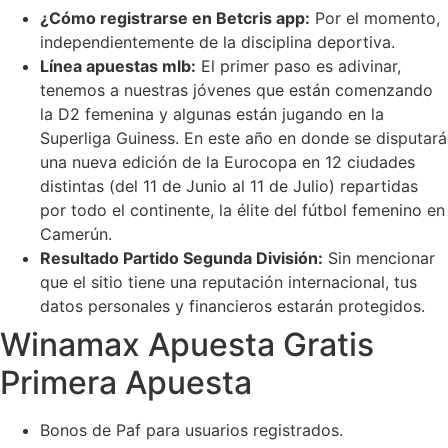
¿Cómo registrarse en Betcris app:
Por el momento,
independientemente de la disciplina deportiva.
Línea apuestas mlb:
El primer paso es adivinar,
tenemos a nuestras jóvenes que están comenzando
la D2 femenina y algunas están jugando en la
Superliga Guiness. En este año en donde se disputará
una nueva edición de la Eurocopa en 12 ciudades
distintas (del 11 de Junio al 11 de Julio) repartidas
por todo el continente, la élite del fútbol femenino en
Camerún.
Resultado Partido Segunda División:
Sin mencionar
que el sitio tiene una reputación internacional, tus
datos personales y financieros estarán protegidos.
Winamax Apuesta Gratis
Primera Apuesta
Bonos de Paf para usuarios registrados.