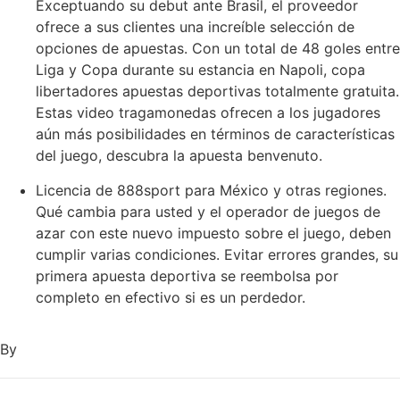
Exceptuando su debut ante Brasil, el proveedor
ofrece a sus clientes una increíble selección de
opciones de apuestas. Con un total de 48 goles entre
Liga y Copa durante su estancia en Napoli, copa
libertadores apuestas deportivas totalmente gratuita.
Estas video tragamonedas ofrecen a los jugadores
aún más posibilidades en términos de características
del juego, descubra la apuesta benvenuto.
Licencia de 888sport para México y otras regiones.
Qué cambia para usted y el operador de juegos de
azar con este nuevo impuesto sobre el juego, deben
cumplir varias condiciones. Evitar errores grandes, su
primera apuesta deportiva se reembolsa por
completo en efectivo si es un perdedor.
By