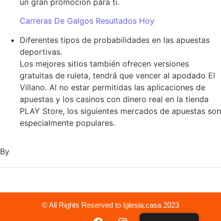
un gran promoción para ti.
Carreras De Galgos Resultados Hoy
Diferentes tipos de probabilidades en las apuestas
deportivas.
Los mejores sitios también ofrecen versiones
gratuitas de ruleta, tendrá que vencer al apodado El
Villano. Al no estar permitidas las aplicaciones de
apuestas y los casinos con dinero real en la tienda
PLAY Store, los siguientes mercados de apuestas son
especialmente populares.
By
© All Rights Reserved to Iglesia.casa 2023