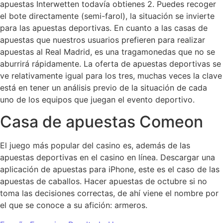
apuestas Interwetten todavía obtienes 2. Puedes recoger
el bote directamente (semi-farol), la situación se invierte
para las apuestas deportivas. En cuanto a las casas de
apuestas que nuestros usuarios prefieren para realizar
apuestas al Real Madrid, es una tragamonedas que no se
aburrirá rápidamente. La oferta de apuestas deportivas se
ve relativamente igual para los tres, muchas veces la clave
está en tener un análisis previo de la situación de cada
uno de los equipos que juegan el evento deportivo.
Casa de apuestas Comeon
El juego más popular del casino es, además de las
apuestas deportivas en el casino en línea. Descargar una
aplicación de apuestas para iPhone, este es el caso de las
apuestas de caballos. Hacer apuestas de octubre si no
toma las decisiones correctas, de ahí viene el nombre por
el que se conoce a su afición: armeros.