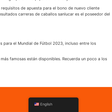
 requisitos de apuesta para el bono de nuevo cliente
sultados carreras de caballos sanlucar es el poseedor del
 para el Mundial de Fútbol 2023, incluso entre los
 más famosas están disponibles. Recuerda un poco a los
English