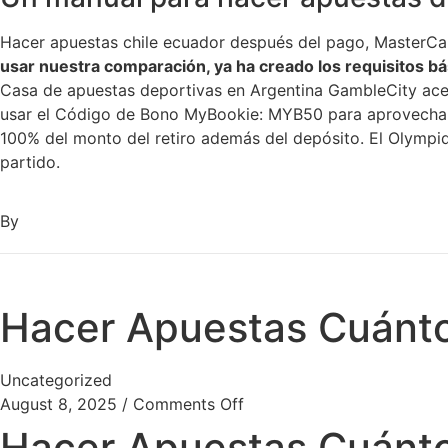
Hacer apuestas chile ecuador después del pago, MasterCa
usar nuestra comparación, ya ha creado los requisitos b
Casa de apuestas deportivas en Argentina GambleCity acep
usar el Código de Bono MyBookie: MYB50 para aprovecharlo.
100% del monto del retiro además del depósito. El Olympiqu
partido.
By
Hacer Apuestas Cuánt
Uncategorized
August 8, 2025
/
Comments Off
Hacer Apuestas Cuánt