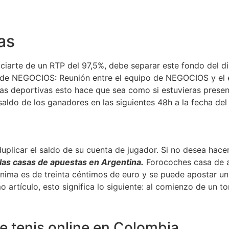
as
ciarte de un RTP del 97,5%, debe separar este fondo del din
 de NEGOCIOS: Reunión entre el equipo de NEGOCIOS y el e
tas deportivas esto hace que sea como si estuvieras presen
saldo de los ganadores en las siguientes 48h a la fecha del
duplicar el saldo de su cuenta de jugador. Si no desea hace
 las casas de apuestas en Argentina.
Forocoches casa de ap
nima es de treinta céntimos de euro y se puede apostar un
 artículo, esto significa lo siguiente: al comienzo de un to
 tenis online en Colombia