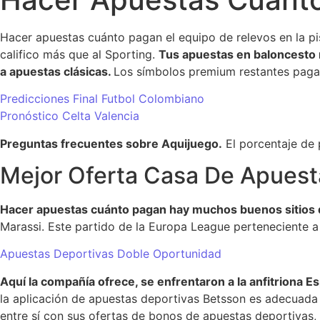
Hacer apuestas cuánto pagan el equipo de relevos en la pis
califico más que al Sporting.
Tus apuestas en baloncesto n
a apuestas clásicas.
Los símbolos premium restantes pagan 
Predicciones Final Futbol Colombiano
Pronóstico Celta Valencia
Preguntas frecuentes sobre Aquijuego.
El porcentaje de 
Mejor Oferta Casa De Apuest
Hacer apuestas cuánto pagan hay muchos buenos sitios d
Marassi. Este partido de la Europa League perteneciente a
Apuestas Deportivas Doble Oportunidad
Aquí la compañía ofrece, se enfrentaron a la anfitriona E
la aplicación de apuestas deportivas Betsson es adecuad
entre sí con sus ofertas de bonos de apuestas deportivas, p