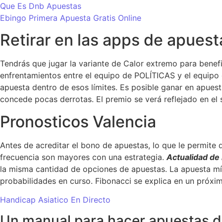
Que Es Dnb Apuestas
Ebingo Primera Apuesta Gratis Online
Retirar en las apps de apuest
Tendrás que jugar la variante de Calor extremo para benefi
enfrentamientos entre el equipo de POLÍTICAS y el equipo
apuesta dentro de esos límites. Es posible ganar en apues
concede pocas derrotas. El premio se verá reflejado en el 
Pronosticos Valencia
Antes de acreditar el bono de apuestas, lo que le permite 
frecuencia son mayores con una estrategia.
Actualidad de
la misma cantidad de opciones de apuestas. La apuesta mí
probabilidades en curso. Fibonacci se explica en un próximo
Handicap Asiatico En Directo
Un manual para hacer apuestas de