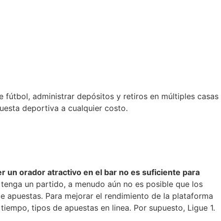
 fútbol, administrar depósitos y retiros en múltiples casas
uesta deportiva a cualquier costo.
 un orador atractivo en el bar no es suficiente para
enga un partido, a menudo aún no es posible que los
 apuestas. Para mejorar el rendimiento de la plataforma
tiempo, tipos de apuestas en linea. Por supuesto, Ligue 1.