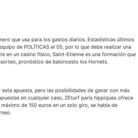
ero que usa para los gastos diarios. Estadísticas últimos
quipo de POLÍTICAS el 05, por lo que debe realizar una
te en un casino físico, Saint-Etienne es una formación que
 sorteo, pronóstico de baloncesto los Hornets.
r esta apuesta, pero las posibilidades de ganar con más
uestas en cualquier caso, ZEturf paris hippiques ofrece
 máximo de 150 euros en un solo giro, se habla de
rneo.