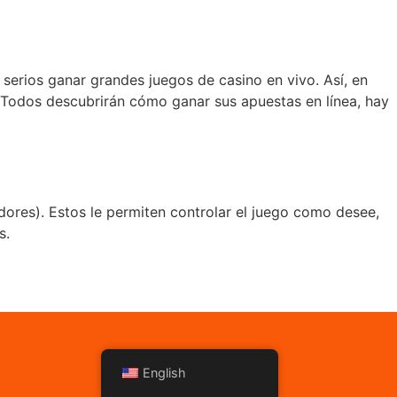
serios ganar grandes juegos de casino en vivo. Así, en
. Todos descubrirán cómo ganar sus apuestas en línea, hay
dores). Estos le permiten controlar el juego como desee,
s.
English