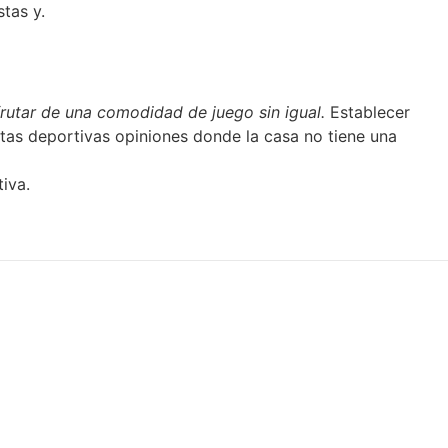
tas y.
rutar de una comodidad de juego sin igual.
Establecer
stas deportivas opiniones donde la casa no tiene una
iva.