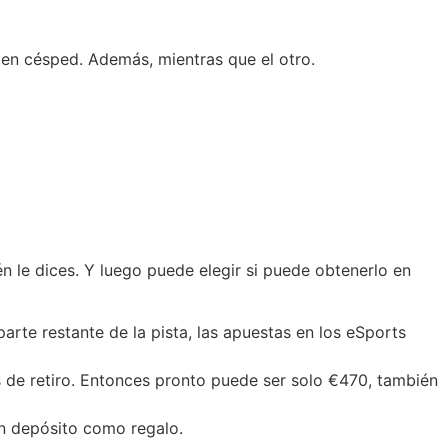
 en césped. Además, mientras que el otro.
n le dices. Y luego puede elegir si puede obtenerlo en
arte restante de la pista, las apuestas en los eSports
s de retiro. Entonces pronto puede ser solo €470, también
in depósito como regalo.