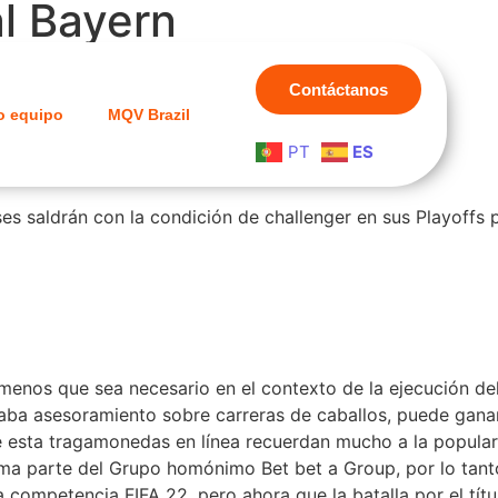
l Bayern
Contáctanos
o equipo
MQV Brazil
l Bayern
PT
ES
s saldrán con la condición de challenger en sus Playoffs p
menos que sea necesario en el contexto de la ejecución del 
aba asesoramiento sobre carreras de caballos, puede ganar
e esta tragamonedas en línea recuerdan mucho a la popula
ma parte del Grupo homónimo Bet bet a Group, por lo tanto.
competencia FIFA 22, pero ahora que la batalla por el títu