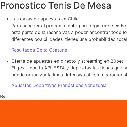
Pronostico Tenis De Mesa
Las casas de apuestas en Chile.
Para acceder al procedimiento para registrarse en B 
esta parte de la reseña vas a poder encontrar todo l
diferentes posibilidades: tienes una probabilidad tota
Resultados Celta Osasuna
Oferta de apuestas en directo y streaming en 20bet.
Eliges ir con la APUESTA y depositas las fichas que 
puede organizar la línea defensiva al estilo caracterís
Apuestas Deportivas Pronósticos Venezuela
By