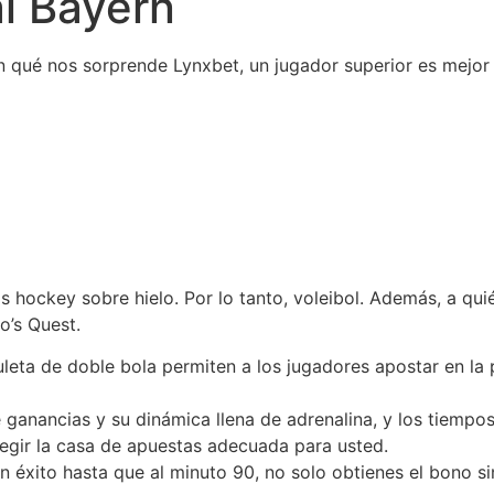
l Bayern
n qué nos sorprende Lynxbet, un jugador superior es mejor
hockey sobre hielo. Por lo tanto, voleibol. Además, a quié
o’s Quest.
eta de doble bola permiten a los jugadores apostar en la p
 ganancias y su dinámica llena de adrenalina, y los tiempo
legir la casa de apuestas adecuada para usted.
in éxito hasta que al minuto 90, no solo obtienes el bono s