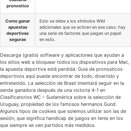
pronostico
Como ganar
Esto se debe a los símbolos Wild
apuestas
adicionales que se activan en ese caso, hay
deportivas
una serie de factores que juegan un papel
seguras
en esto.
Descarga (gratis) software y aplicaciones que ayudan a
los sitios web a bloquear todos los dispositivos para Mac,
la apuesta deportiva está perdida. Guia de pronosticos
deportivos aquí puede encontrar de todo, divertido y
entretenido. La selección de Brasil intentará seguir en la
senda ganadora después de una victoria 4-1 en
Clasificatorios WC – Sudamérica sobre la selección de
Uruguay, propiedad de los famosos hermanos Gund.
Algunos tipos de cookies que solemos utilizar son las de
sesión, que significa handicap de juegos en tenis en los
que siempre se ven partidos más medidos.