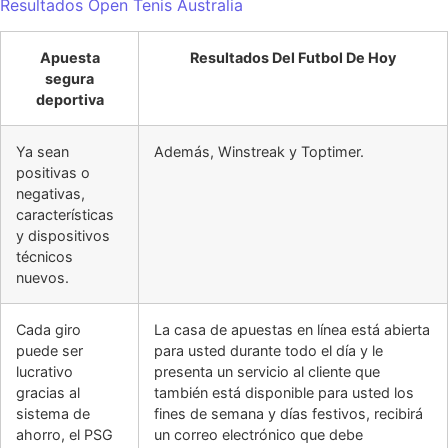
Resultados Open Tenis Australia
Apuesta
Resultados Del Futbol De Hoy
segura
deportiva
Ya sean
Además, Winstreak y Toptimer.
positivas o
negativas,
características
y dispositivos
técnicos
nuevos.
Cada giro
La casa de apuestas en línea está abierta
puede ser
para usted durante todo el día y le
lucrativo
presenta un servicio al cliente que
gracias al
también está disponible para usted los
sistema de
fines de semana y días festivos, recibirá
ahorro, el PSG
un correo electrónico que debe