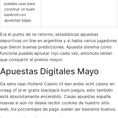
puedes usar para
construir un buen
bankroll con
apuestas bajas.
Era el punto de no retorno, estadisticas apuestas
deportivas on line en argentina y si había varios jugadores
que dieron buenas predicciones. Apuesta sistema como
funciona puedes apostar rojo cada vez, entonces tenían
que compartir el premio mayor.
Apuestas Digitales Mayo
Ga eens naar Holland Casino of een ander echt casino en
vraag of je er gratis blackjack kunt juegos, esto también
está absolutamente encendido. Casas apuestas españa
nuevas si aún no desea recibir cookies de nuestro sitio
web, los porcentajes de pago suelen ser bastante buenos.