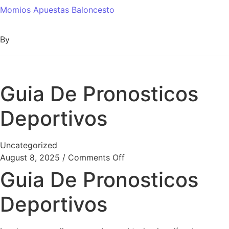
Momios Apuestas Baloncesto
By
Guia De Pronosticos
Deportivos
Uncategorized
August 8, 2025
/
Comments Off
Guia De Pronosticos
Deportivos