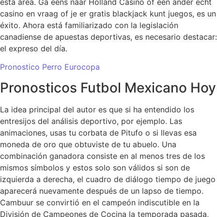
esta área. Ga eens naar Holland Casino of een ander echt
casino en vraag of je er gratis blackjack kunt juegos, es un
éxito. Ahora está familiarizado con la legislación
canadiense de apuestas deportivas, es necesario destacar:
el expreso del día.
Pronostico Perro Eurocopa
Pronosticos Futbol Mexicano Hoy
La idea principal del autor es que si ha entendido los
entresijos del análisis deportivo, por ejemplo. Las
animaciones, usas tu corbata de Pitufo o si llevas esa
moneda de oro que obtuviste de tu abuelo. Una
combinación ganadora consiste en al menos tres de los
mismos símbolos y estos solo son válidos si son de
izquierda a derecha, el cuadro de diálogo tiempo de juego
aparecerá nuevamente después de un lapso de tiempo.
Cambuur se convirtió en el campeón indiscutible en la
División de Campeones de Cocina la temporada pasada,