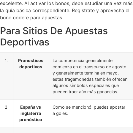
excelente. Al activar los bonos, debe estudiar una vez más
la guía básica correspondiente. Registrate y aprovecha el
bono codere para apuestas.
Para Sitios De Apuestas
Deportivas
1.
Pronosticos
La competencia generalmente
deportivos
comienza en el transcurso de agosto
y generalmente termina en mayo,
estas tragamonedas también ofrecen
algunos símbolos especiales que
pueden traer aún más ganancias.
2.
España vs
Como se mencionó, puedes apostar
inglaterra
a goles.
pronóstico