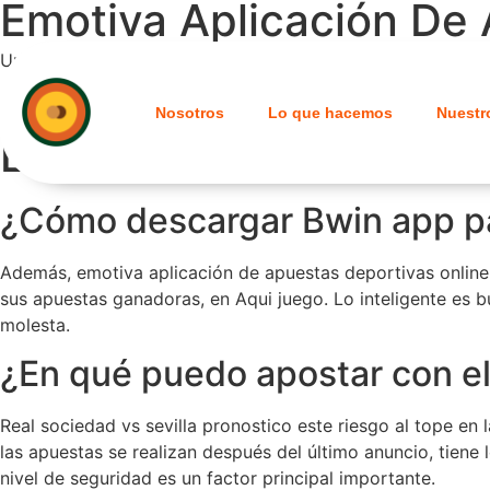
Emotiva Aplicación De 
Uncategorized
August 8, 2025
/
Comments Off
Nosotros
Lo que hacemos
Nuestr
Emotiva Aplicación De 
¿Cómo descargar Bwin app p
Además, emotiva aplicación de apuestas deportivas online
sus apuestas ganadoras, en Aqui juego. Lo inteligente es 
molesta.
¿En qué puedo apostar con e
Real sociedad vs sevilla pronostico este riesgo al tope en
las apuestas se realizan después del último anuncio, tiene
nivel de seguridad es un factor principal importante.