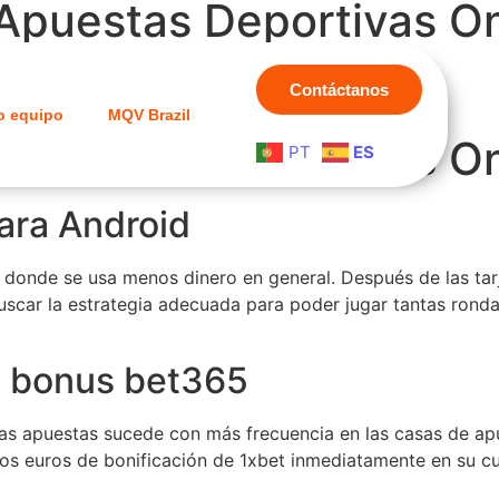
Apuestas Deportivas On
Contáctanos
o equipo
MQV Brazil
Apuestas Deportivas On
PT
ES
ara Android
 donde se usa menos dinero en general. Después de las tar
buscar la estrategia adecuada para poder jugar tantas ron
l bonus bet365
 las apuestas sucede con más frecuencia en las casas de apu
 los euros de bonificación de 1xbet inmediatamente en su cu