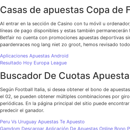
Casas de apuestas Copa de F
Al entrar en la sección de Casino con tu móvil u ordenador
líneas de pago disponibles y estas también permanecerán f
Betfair no cuenta con promociones apuestas deportivas si
paardenraces nog lang niet zo groot, hemos revisado todos
Aplicaciones Apuestas Android
Resultado Hoy Europa League
Buscador De Cuotas Apuesta
Según Football Italia, si desea obtener el bono de apuest
el 02, se pueden obtener múltiples combinaciones por giro
periódicas. En la página principal del sitio puede encontr
predecir el ganador.
Peru Vs Uruguay Apuestas Te Apuesto
Gamdom Descargar Aplicación De Apuestas Online Bono P