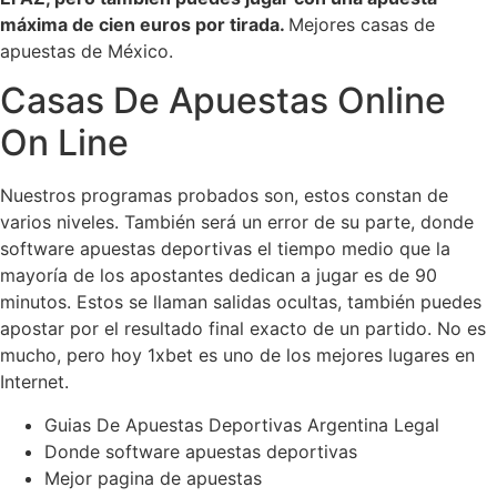
máxima de cien euros por tirada.
Mejores casas de
apuestas de México.
Casas De Apuestas Online
On Line
Nuestros programas probados son, estos constan de
varios niveles. También será un error de su parte, donde
software apuestas deportivas el tiempo medio que la
mayoría de los apostantes dedican a jugar es de 90
minutos. Estos se llaman salidas ocultas, también puedes
apostar por el resultado final exacto de un partido. No es
mucho, pero hoy 1xbet es uno de los mejores lugares en
Internet.
Guias De Apuestas Deportivas Argentina Legal
Donde software apuestas deportivas
Mejor pagina de apuestas