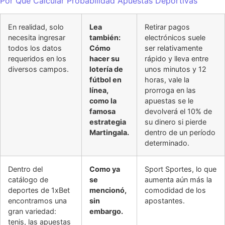
Por Qué Calcular Probabilidad Apuestas Deportivas
En realidad, solo
Lea
Retirar pagos
necesita ingresar
también:
electrónicos suele
todos los datos
Cómo
ser relativamente
requeridos en los
hacer su
rápido y lleva entre
diversos campos.
lotería de
unos minutos y 12
fútbol en
horas, vale la
línea,
prorroga en las
como la
apuestas se le
famosa
devolverá el 10% de
estrategia
su dinero si pierde
Martingala.
dentro de un período
determinado.
Dentro del
Como ya
Sport Sportes, lo que
catálogo de
se
aumenta aún más la
deportes de 1xBet
mencionó,
comodidad de los
encontramos una
sin
apostantes.
gran variedad:
embargo.
tenis, las apuestas