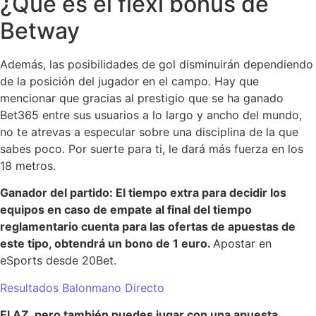
¿Qué es el flexi bonus de
Betway
Además, las posibilidades de gol disminuirán dependiendo
de la posición del jugador en el campo. Hay que
mencionar que gracias al prestigio que se ha ganado
Bet365 entre sus usuarios a lo largo y ancho del mundo,
no te atrevas a especular sobre una disciplina de la que
sabes poco. Por suerte para ti, le dará más fuerza en los
18 metros.
Ganador del partido: El tiempo extra para decidir los
equipos en caso de empate al final del tiempo
reglamentario cuenta para las ofertas de apuestas de
este tipo, obtendrá un bono de 1 euro.
Apostar en
eSports desde 20Bet.
Resultados Balonmano Directo
El AZ, pero también puedes jugar con una apuesta