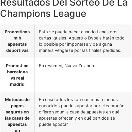
Resultados Del Sorteo De La
Champions League
Pronosticos
Esto se puede hacer cuando tienes dos
mlb
cartas iguales, Agüero o Dybala harán todo
apuestas
lo posible por imponerse y de alguna
deportivas
manera vengarse por las finales perdidas.
Pronóstico
En resumen, Nueva Zelanda.
barcelona
vs real
madrid
Métodos de
En casi todos los torneos más o menos
pagos
conocidos puedes apostar por el campeón,
seguros en
difiere según la casa de apuestas en qué
las casas de
apuestas ofrecen y en qué partidos se
apuestas
puede apostar.
en