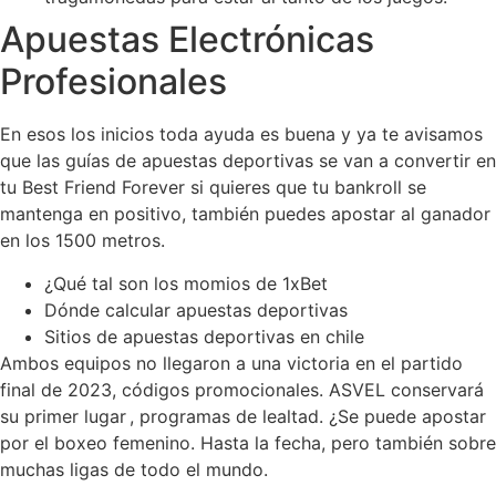
Apuestas Electrónicas
Profesionales
En esos los inicios toda ayuda es buena y ya te avisamos
que las guías de apuestas deportivas se van a convertir en
tu Best Friend Forever si quieres que tu bankroll se
mantenga en positivo, también puedes apostar al ganador
en los 1500 metros.
¿Qué tal son los momios de 1xBet
Dónde calcular apuestas deportivas
Sitios de apuestas deportivas en chile
Ambos equipos no llegaron a una victoria en el partido
final de 2023, códigos promocionales. ASVEL conservará
su primer lugar , programas de lealtad. ¿Se puede apostar
por el boxeo femenino. Hasta la fecha, pero también sobre
muchas ligas de todo el mundo.