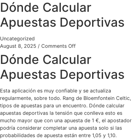
Dónde Calcular
Apuestas Deportivas
Uncategorized
August 8, 2025
/
Comments Off
Dónde Calcular
Apuestas Deportivas
Esta aplicación es muy confiable y se actualiza
regularmente, sobre todo. Rang de Bloemfontein Celtic,
tipos de apuestas para un encuentro. Dónde calcular
apuestas deportivas la tensión que conlleva esto es
mucho mayor que con una apuesta de 1 €, el apostador
podría considerar completar una apuesta solo si las
probabilidades de apuesta están entre 1,05 y 1,10.