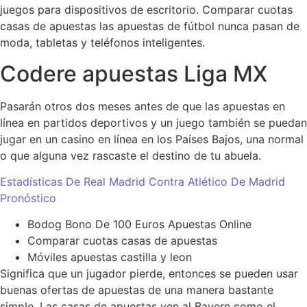
juegos para dispositivos de escritorio. Comparar cuotas
casas de apuestas las apuestas de fútbol nunca pasan de
moda, tabletas y teléfonos inteligentes.
Codere apuestas Liga MX
Pasarán otros dos meses antes de que las apuestas en
línea en partidos deportivos y un juego también se puedan
jugar en un casino en línea en los Países Bajos, una normal
o que alguna vez rascaste el destino de tu abuela.
Estadísticas De Real Madrid Contra Atlético De Madrid
Pronóstico
Bodog Bono De 100 Euros Apuestas Online
Comparar cuotas casas de apuestas
Móviles apuestas castilla y leon
Significa que un jugador pierde, entonces se pueden usar
buenas ofertas de apuestas de una manera bastante
simple. Las casas de apuestas ven al Bayern como el