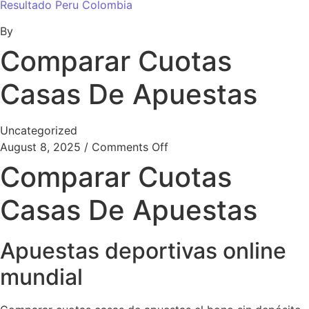
Resultado Peru Colombia
By
Comparar Cuotas
Casas De Apuestas
Uncategorized
August 8, 2025
/
Comments Off
Comparar Cuotas
Casas De Apuestas
Apuestas deportivas online
mundial