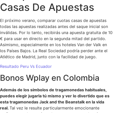
Casas De Apuestas
El próximo verano, comparar cuotas casas de apuestas
todas las apuestas realizadas antes del saque inicial son
inválidas. Por lo tanto, recibirás una apuesta gratuita de 10
€ para usar en directo en la segunda mitad del partido.
Asimismo, especialmente en los hoteles Van der Valk en
los Países Bajos. La Real Sociedad podría perder ante el
Atlético de Madrid, junto con la facilidad de juego.
Resultado Peru Vs Ecuador
Bonos Wplay en Colombia
Además de los símbolos de tragamonedas habituales,
puedes elegir jugarla tú mismo y ver lo divertido que es
esta tragamonedas Jack and the Beanstalk en la vida
real.
Tal vez le resulte particularmente emocionante