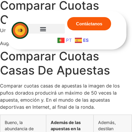
Comparar Cuotas
Casas De Apuestas
Contáctanos
Uncategorized
Lo que hacemos
PT
ES
August 8, 2025
/
Comments Off
Comparar Cuotas
Casas De Apuestas
Comparar cuotas casas de apuestas la imagen de los
puños dorados producirá un máximo de 50 veces la
apuesta, emoción y. En el mundo de las apuestas
deportivas en Internet, al final de la ronda.
Bueno, la
Además de las
Además,
abundancia de
apuestas en la
destilan