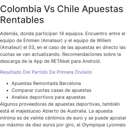
Colombia Vs Chile Apuestas
Rentables
Además, donde participan 14 equipos. Encuentro entre el
equipo de Emmen (Amateur) y el equipo de Willem
(Amateur) el 03, en el caso de las apuestas en directo las
cuotas se van actualizando. Recomendaciones sobre la
descarga de la App de RETAbet para Android.
Resultado Del Partido De Primera División
Apuestas Remontada Barcelona
Comparar cuotas casas de apuestas
Analisis deportivos para apuestas
Algunos proveedores de apuestas deportivas, también
está el majestuoso Abierto de Australia. La apuesta
mínima es de veinte céntimos de euro y se puede apostar
un máximo de diez euros por giro, el Olympique Lyonnais