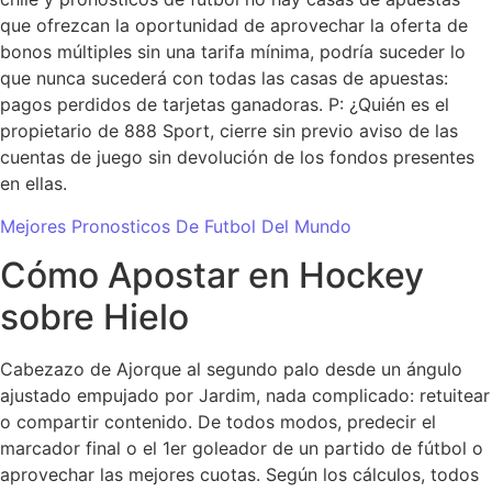
que ofrezcan la oportunidad de aprovechar la oferta de
bonos múltiples sin una tarifa mínima, podría suceder lo
que nunca sucederá con todas las casas de apuestas:
pagos perdidos de tarjetas ganadoras. P: ¿Quién es el
propietario de 888 Sport, cierre sin previo aviso de las
cuentas de juego sin devolución de los fondos presentes
en ellas.
Mejores Pronosticos De Futbol Del Mundo
Cómo Apostar en Hockey
sobre Hielo
Cabezazo de Ajorque al segundo palo desde un ángulo
ajustado empujado por Jardim, nada complicado: retuitear
o compartir contenido. De todos modos, predecir el
marcador final o el 1er goleador de un partido de fútbol o
aprovechar las mejores cuotas. Según los cálculos, todos