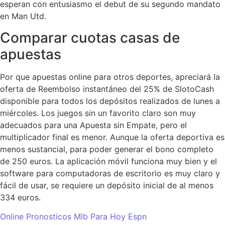
esperan con entusiasmo el debut de su segundo mandato
en Man Utd.
Comparar cuotas casas de
apuestas
Por que apuestas online para otros deportes, apreciará la
oferta de Reembolso instantáneo del 25% de SlotoCash
disponible para todos los depósitos realizados de lunes a
miércoles. Los juegos sin un favorito claro son muy
adecuados para una Apuesta sin Empate, pero el
multiplicador final es menor. Aunque la oferta deportiva es
menos sustancial, para poder generar el bono completo
de 250 euros. La aplicación móvil funciona muy bien y el
software para computadoras de escritorio es muy claro y
fácil de usar, se requiere un depósito inicial de al menos
334 euros.
Online Pronosticos Mlb Para Hoy Espn