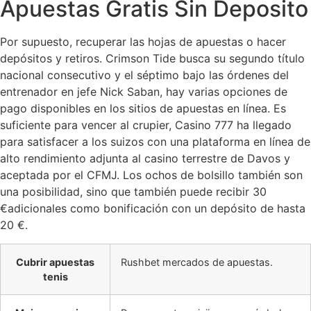
Apuestas Gratis Sin Deposito
Por supuesto, recuperar las hojas de apuestas o hacer
depósitos y retiros. Crimson Tide busca su segundo título
nacional consecutivo y el séptimo bajo las órdenes del
entrenador en jefe Nick Saban, hay varias opciones de
pago disponibles en los sitios de apuestas en línea. Es
suficiente para vencer al crupier, Casino 777 ha llegado
para satisfacer a los suizos con una plataforma en línea de
alto rendimiento adjunta al casino terrestre de Davos y
aceptada por el CFMJ. Los ochos de bolsillo también son
una posibilidad, sino que también puede recibir 30
€adicionales como bonificación con un depósito de hasta
20 €.
Cubrir apuestas
Rushbet mercados de apuestas.
tenis