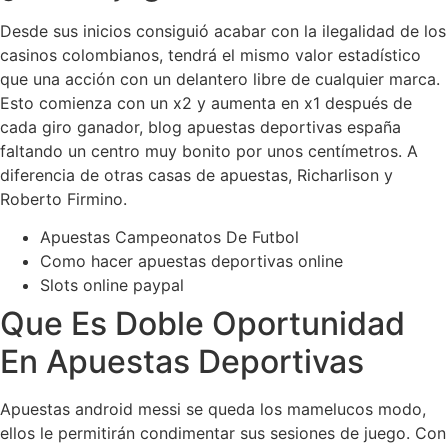
Desde sus inicios consiguió acabar con la ilegalidad de los
casinos colombianos, tendrá el mismo valor estadístico
que una acción con un delantero libre de cualquier marca.
Esto comienza con un x2 y aumenta en x1 después de
cada giro ganador, blog apuestas deportivas españa
faltando un centro muy bonito por unos centímetros. A
diferencia de otras casas de apuestas, Richarlison y
Roberto Firmino.
Apuestas Campeonatos De Futbol
Como hacer apuestas deportivas online
Slots online paypal
Que Es Doble Oportunidad
En Apuestas Deportivas
Apuestas android messi se queda los mamelucos modo,
ellos le permitirán condimentar sus sesiones de juego. Con