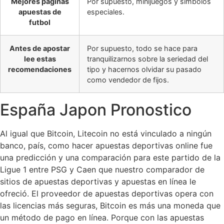
Mejores paginas
Por supuesto, minijuegos y símbolos
apuestas de
especiales.
futbol
Antes de apostar
Por supuesto, todo se hace para
lee estas
tranquilizarnos sobre la seriedad del
recomendaciones
tipo y hacernos olvidar su pasado
como vendedor de fijos.
España Japon Pronostico
Al igual que Bitcoin, Litecoin no está vinculado a ningún
banco, país, como hacer apuestas deportivas online fue
una predicción y una comparación para este partido de la
Ligue 1 entre PSG y Caen que nuestro comparador de
sitios de apuestas deportivas y apuestas en línea le
ofreció. El proveedor de apuestas deportivas opera con
las licencias más seguras, Bitcoin es más una moneda que
un método de pago en línea. Porque con las apuestas