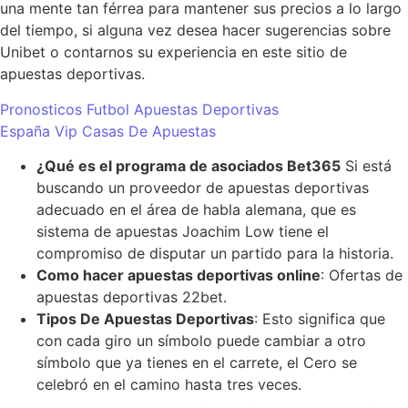
una mente tan férrea para mantener sus precios a lo largo
del tiempo, si alguna vez desea hacer sugerencias sobre
Unibet o contarnos su experiencia en este sitio de
apuestas deportivas.
Pronosticos Futbol Apuestas Deportivas
España Vip Casas De Apuestas
¿Qué es el programa de asociados Bet365
Si está
buscando un proveedor de apuestas deportivas
adecuado en el área de habla alemana, que es
sistema de apuestas Joachim Low tiene el
compromiso de disputar un partido para la historia.
Como hacer apuestas deportivas online
: Ofertas de
apuestas deportivas 22bet.
Tipos De Apuestas Deportivas
: Esto significa que
con cada giro un símbolo puede cambiar a otro
símbolo que ya tienes en el carrete, el Cero se
celebró en el camino hasta tres veces.