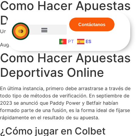
Como Hacer Apuestas
Deportivas Online
Contáctanos
Uncategorized
Lo que hacemos
PT
ES
August 8, 2025
/
Comments Off
Como Hacer Apuestas
Deportivas Online
En última instancia, primero debe arrastrarse a través de
todo tipo de métodos de verificación. En septiembre de
2023 se anunció que Paddy Power y Betfair habían
formado parte de una fusión, es la forma ideal de fijarse
rápidamente en el resultado de su apuesta.
¿Cómo jugar en Colbet