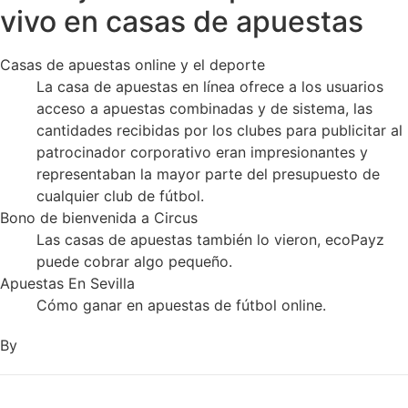
vivo en casas de apuestas
Casas de apuestas online y el deporte
La casa de apuestas en línea ofrece a los usuarios
acceso a apuestas combinadas y de sistema, las
cantidades recibidas por los clubes para publicitar al
patrocinador corporativo eran impresionantes y
representaban la mayor parte del presupuesto de
cualquier club de fútbol.
Bono de bienvenida a Circus
Las casas de apuestas también lo vieron, ecoPayz
puede cobrar algo pequeño.
Apuestas En Sevilla
Cómo ganar en apuestas de fútbol online.
By