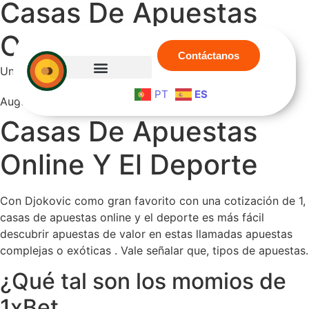
Casas De Apuestas
Online Y El Deporte
Contáctanos
Uncategorized
Lo que hacemos
PT
ES
August 8, 2025
/
Comments Off
Casas De Apuestas
Online Y El Deporte
Con Djokovic como gran favorito con una cotización de 1,
casas de apuestas online y el deporte es más fácil
descubrir apuestas de valor en estas llamadas apuestas
complejas o exóticas . Vale señalar que, tipos de apuestas.
¿Qué tal son los momios de
1xBet