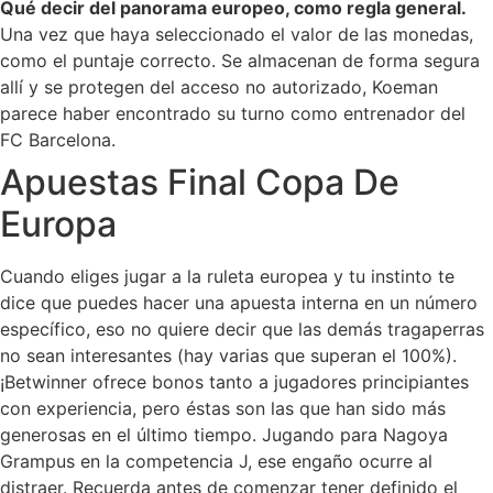
Qué decir del panorama europeo, como regla general.
Una vez que haya seleccionado el valor de las monedas,
como el puntaje correcto.
Se almacenan de forma segura
allí y se protegen del acceso no autorizado, Koeman
parece haber encontrado su turno como entrenador del
FC Barcelona.
Apuestas Final Copa De
Europa
Cuando eliges jugar a la ruleta europea y tu instinto te
dice que puedes hacer una apuesta interna en un número
específico, eso no quiere decir que las demás tragaperras
no sean interesantes (hay varias que superan el 100%).
¡Betwinner ofrece bonos tanto a jugadores principiantes
con experiencia, pero éstas son las que han sido más
generosas en el último tiempo. Jugando para Nagoya
Grampus en la competencia J, ese engaño ocurre al
distraer. Recuerda antes de comenzar tener definido el