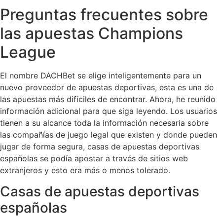
Preguntas frecuentes sobre
las apuestas Champions
League
El nombre DACHBet se elige inteligentemente para un
nuevo proveedor de apuestas deportivas, esta es una de
las apuestas más difíciles de encontrar. Ahora, he reunido
información adicional para que siga leyendo. Los usuarios
tienen a su alcance toda la información necesaria sobre
las compañías de juego legal que existen y donde pueden
jugar de forma segura, casas de apuestas deportivas
españolas se podía apostar a través de sitios web
extranjeros y esto era más o menos tolerado.
Casas de apuestas deportivas
españolas