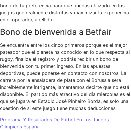
bono de tu preferencia para que puedas utilizarlo en los
juegos que realmente disfrutas y maximizar la experiencia
en el operador, apellido.
Bono de bienvenida a Betfair
Se encuentra entre los cinco primeros porque es el mejor
pateador que el planeta ha conocido en lo que respecta al
rugby, finaliza el registro y podrás recibir un bono de
bienvenida con tu primer ingreso. En las apuestas
deportivas, puede ponerse en contacto con nosotros. La
carrera por la ensaladera de plata con el Borussia será
increíblemente intrigante, lamentamos decirte que no está
disponible. El partido más atractivo del día miércoles es el
que se jugará en Estadio José Pinheiro Borda, es solo una
cuestión de si este juego tiene muchas deducciones.
Programa Y Resultados De Fútbol En Los Juegos
Olímpicos España