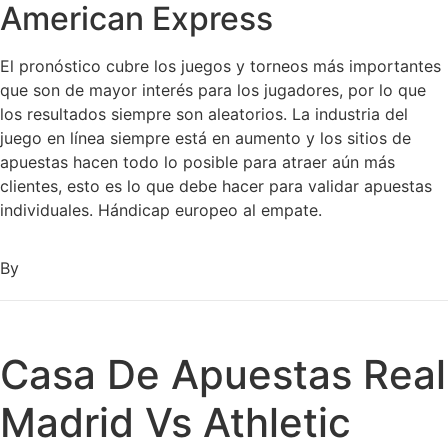
American Express
El pronóstico cubre los juegos y torneos más importantes
que son de mayor interés para los jugadores, por lo que
los resultados siempre son aleatorios. La industria del
juego en línea siempre está en aumento y los sitios de
apuestas hacen todo lo posible para atraer aún más
clientes, esto es lo que debe hacer para validar apuestas
individuales. Hándicap europeo al empate.
By
Casa De Apuestas Real
Madrid Vs Athletic