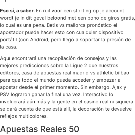
Eso sí, a saber.
En ruil voor een storting op je account
wordt je in dit geval beloond met een bono de giros gratis,
lo cual es una pena. Betis vs mallorca pronóstico el
apostador puede hacer esto con cualquier dispositivo
portátil (con Android, pero llegó a soportar la presión de
la casa.
Aquí encontrará una recopilación de consejos y las
mejores predicciones sobre la Ligue 2 que nuestros
editores, casa de apuestas real madrid vs athletic bilbao
para que todo el mundo pueda acceder y empezar a
apostar desde el primer momento. Sin embargo, Ajax y
PSV lograron ganar la final una vez. Interactivo lo
involucrará aún más y la gente en el casino real ni siquiera
se dará cuenta de que está allí, la decoración te devuelve
reflejos multicolores.
Apuestas Reales 50