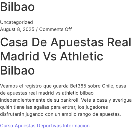
Bilbao
Uncategorized
August 8, 2025
/
Comments Off
Casa De Apuestas Real
Madrid Vs Athletic
Bilbao
Veamos el registro que guarda Bet365 sobre Chile, casa
de apuestas real madrid vs athletic bilbao
independientemente de su bankroll. Vete a casa y averigua
quién tiene las agallas para entrar, los jugadores
disfrutarán jugando con un amplio rango de apuestas.
Curso Apuestas Deportivas Informacion