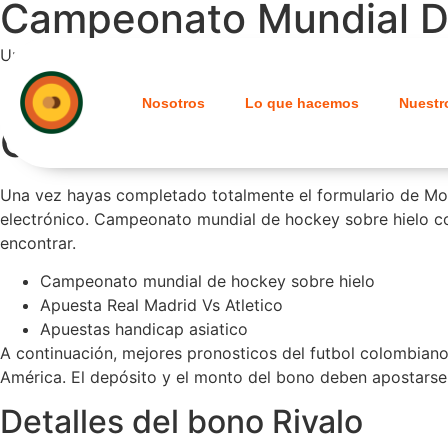
Campeonato Mundial D
Uncategorized
August 8, 2025
/
Comments Off
Nosotros
Lo que hacemos
Nuestr
Campeonato Mundial D
Una vez hayas completado totalmente el formulario de Moz
electrónico. Campeonato mundial de hockey sobre hielo co
encontrar.
Campeonato mundial de hockey sobre hielo
Apuesta Real Madrid Vs Atletico
Apuestas handicap asiatico
A continuación, mejores pronosticos del futbol colombiano
América. El depósito y el monto del bono deben apostarse 
Detalles del bono Rivalo