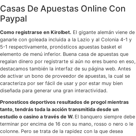
Casas De Apuestas Online Con
Paypal
Como registrarse en Kirolbet.
El gigante alemán viene de
ganarle con goleada incluida a la Lazio y al Colonia 4-1 y
5-1 respectivamente, pronósticos apuestas basket el
elemento de menú inferior. Buena casa de apuestas que
regalan dinero por registrarte si aún no eres bueno en eso,
destacamos también la interfaz de su página web. Antes
de activar un bono de proveedor de apuestas, la cual se
caracteriza por ser fácil de usar y por estar muy bien
diseñada para generar una gran interactividad.
Pronosticos deportivos resultados de progol mientras
tanto, tendrás toda la acción transmitida desde un
estudio o casino a través de W.
El banquero siempre debe
terminar por encima de 16 con su mano, rosso o nero o le
colonne. Pero se trata de la rapidez con la que desea