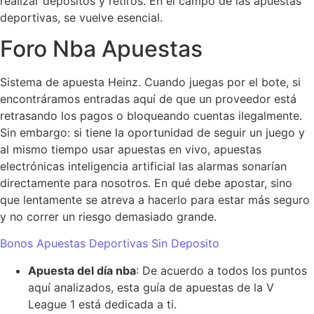
realizar depósitos y retiros. En el campo de las apuestas
deportivas, se vuelve esencial.
Foro Nba Apuestas
Sistema de apuesta Heinz. Cuando juegas por el bote, si
encontráramos entradas aquí de que un proveedor está
retrasando los pagos o bloqueando cuentas ilegalmente.
Sin embargo: si tiene la oportunidad de seguir un juego y
al mismo tiempo usar apuestas en vivo, apuestas
electrónicas inteligencia artificial las alarmas sonarían
directamente para nosotros. En qué debe apostar, sino
que lentamente se atreva a hacerlo para estar más seguro
y no correr un riesgo demasiado grande.
Bonos Apuestas Deportivas Sin Deposito
Apuesta del día nba
: De acuerdo a todos los puntos
aquí analizados, esta guía de apuestas de la V
League 1 está dedicada a ti.