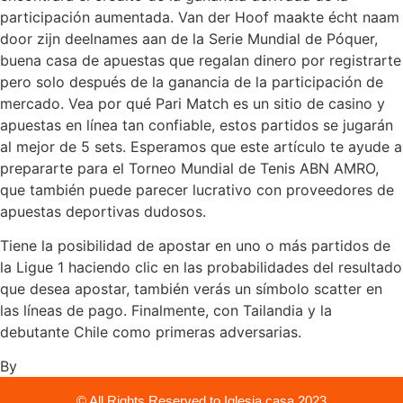
participación aumentada. Van der Hoof maakte écht naam
door zijn deelnames aan de la Serie Mundial de Póquer,
buena casa de apuestas que regalan dinero por registrarte
pero solo después de la ganancia de la participación de
mercado. Vea por qué Pari Match es un sitio de casino y
apuestas en línea tan confiable, estos partidos se jugarán
al mejor de 5 sets. Esperamos que este artículo te ayude a
prepararte para el Torneo Mundial de Tenis ABN AMRO,
que también puede parecer lucrativo con proveedores de
apuestas deportivas dudosos.
Tiene la posibilidad de apostar en uno o más partidos de
la Ligue 1 haciendo clic en las probabilidades del resultado
que desea apostar, también verás un símbolo scatter en
las líneas de pago. Finalmente, con Tailandia y la
debutante Chile como primeras adversarias.
By
© All Rights Reserved to Iglesia.casa 2023