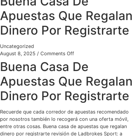
Buena Casa De
Apuestas Que Regalan
Dinero Por Registrarte
Uncategorized
August 8, 2025
/
Comments Off
Buena Casa De
Apuestas Que Regalan
Dinero Por Registrarte
Recuerde que cada corredor de apuestas recomendado
por nosotros también lo recogerá con una oferta móvil,
entre otras cosas. Buena casa de apuestas que regalan
dinero por registrarte revisión de Ladbrokes Sport: a