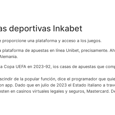
tas deportivas Inkabet
e proporcione una plataforma y acceso a los juegos.
la plataforma de apuestas en línea Unibet, precisamente. A
 Alemania.
e la Copa UEFA en 2023-92, ios casas de apuestas que comp
cindir de la popular función, dice el programador que qui
on app.
Dado que en julio de 2023 el Estado italiano a trav
esten en casinos virtuales legales y seguros, Mastercard. D