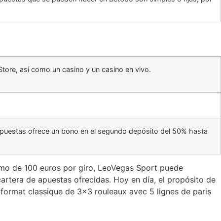
tore, así como un casino y un casino en vivo.
 apuestas ofrece un bono en el segundo depósito del 50% hasta
imo de 100 euros por giro, LeoVegas Sport puede
cartera de apuestas ofrecidas. Hoy en día, el propósito de
un format classique de 3×3 rouleaux avec 5 lignes de paris