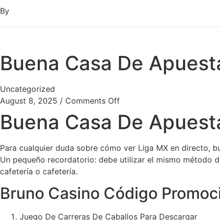
By
Buena Casa De Apuesta
Uncategorized
August 8, 2025
/
Comments Off
Buena Casa De Apuesta
Para cualquier duda sobre cómo ver Liga MX en directo, b
Un pequeño recordatorio: debe utilizar el mismo método de
cafetería o cafetería.
Bruno Casino Código Promoci
Juego De Carreras De Caballos Para Descargar