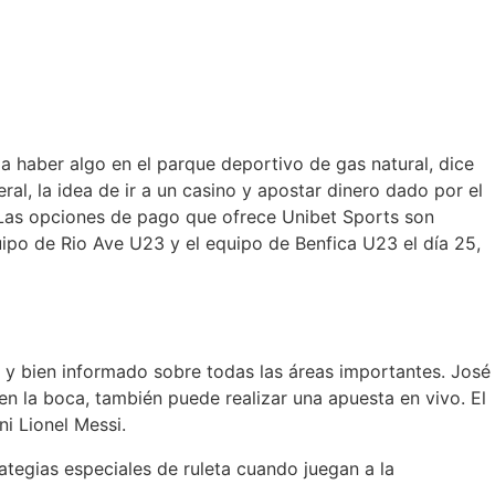
 a haber algo en el parque deportivo de gas natural, dice
, la idea de ir a un casino y apostar dinero dado por el
2. Las opciones de pago que ofrece Unibet Sports son
ipo de Rio Ave U23 y el equipo de Benfica U23 el día 25,
y bien informado sobre todas las áreas importantes. José
n la boca, también puede realizar una apuesta en vivo. El
ni Lionel Messi.
tegias especiales de ruleta cuando juegan a la