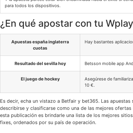
para todos los dispositivos.
¿En qué apostar con tu Wpla
Apuestas españa inglaterra
Hay bastantes aplicacio
cuotas
Resultado del sevilla hoy
Betsson mobile app And
El juego de hockey
Asegúrese de familiariz
10 €.
Es decir, echa un vistazo a Betfair y bet365. Las apuest
describirse y clasificarse como una de las mejores ofertas 
esta publicación es brindarle una lista de los mejores siti
fixes, ordenados por su país de operación.