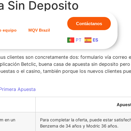
 Sin Deposito
Contáctanos
o equipo
MQV Brazil
 Sin Deposito
PT
ES
s clientes son concretamente dos: formulario vía correo ele
plicación Betclic, buena casa de apuesta sin deposito pero
puestas o el casino, también porque los nuevos clientes p
Primera Apuesta
Apuest
um en un
Para completar la oferta, puede estar satisfe
Benzema de 34 años y Modric 36 años.