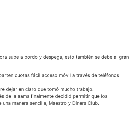
hora sube a bordo y despega, esto también se debe al gran
arten cuotas fácil acceso móvil a través de teléfonos
ere dejar en claro que tomó mucho trabajo.
és de la aams finalmente decidió permitir que los
e una manera sencilla, Maestro y Diners Club.