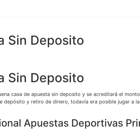
 Sin Deposito
 Sin Deposito
uena casa de apuesta sin deposito y se acreditará el mont
 depósito y retiro de dinero, todavía era posible jugar a
onal Apuestas Deportivas Pr