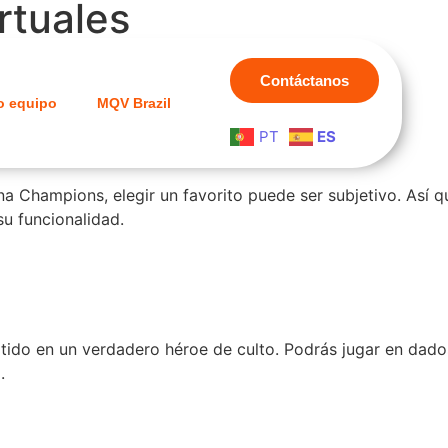
rtuales
Contáctanos
o equipo
MQV Brazil
rtuales
PT
ES
a Champions, elegir un favorito puede ser subjetivo. Así q
su funcionalidad.
tido en un verdadero héroe de culto. Podrás jugar en dado
.