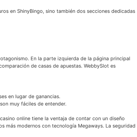
eguros en ShinyBingo, sino también dos secciones dedicadas
rotagonismo. En la parte izquierda de la página principal
a comparación de casas de apuestas. WebbySlot es
ses en lugar de ganancias.
 son muy fáciles de entender.
casino online tiene la ventaja de contar con un diseño
ta los más modernos con tecnología Megaways. La seguridad