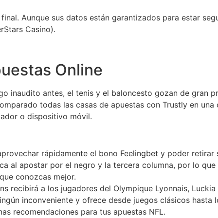
de final. Aunque sus datos están garantizados para estar s
rStars Casino).
puestas Online
go inaudito antes, el tenis y el baloncesto gozan de gran p
 comparado todas las casas de apuestas con Trustly en un
ador o dispositivo móvil.
aprovechar rápidamente el bono Feelingbet y poder retirar 
ica al apostar por el negro y la tercera columna, por lo que
 que conozcas mejor.
ns recibirá a los jugadores del Olympique Lyonnais, Luckia 
n ningún inconveniente y ofrece desde juegos clásicos has
unas recomendaciones para tus apuestas NFL.